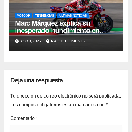
MOTOGP
TENDENCIAS
ÚLTIMAS NOTICIAS
Marc Márquez explica su
inesperado hundimiento en
Silverstone: “Fue una carrera de
AGO 8, 2026
RAQUEL JIMÉNEZ
supervivencia”
Deja una respuesta
Tu dirección de correo electrónico no será publicada.
Los campos obligatorios están marcados con
*
Comentario
*