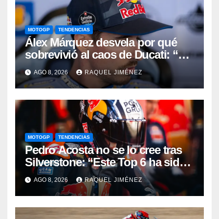
MOTOGP
TENDENCIAS
Álex Márquez desvela por qué
sobrevivió al caos de Ducati: “No
sé cómo acabé siendo el mejor”
AGO 8, 2026
RAQUEL JIMÉNEZ
MOTOGP
TENDENCIAS
Pedro Acosta no se lo cree tras
Silverstone: “Este Top 6 ha sido
una sorpresa”
AGO 8, 2026
RAQUEL JIMÉNEZ