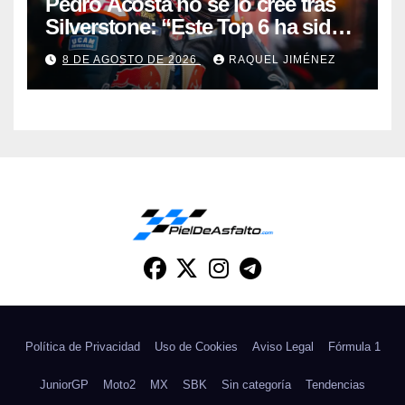
Pedro Acosta no se lo cree tras
Silverstone: “Este Top 6 ha sido
una sorpresa”
8 DE AGOSTO DE 2026
RAQUEL JIMÉNEZ
Política de Privacidad
Uso de Cookies
Aviso Legal
Fórmula 1
JuniorGP
Moto2
MX
SBK
Sin categoría
Tendencias