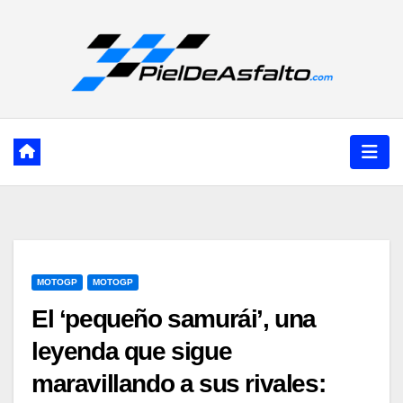
Ir
al
contenido
MOTOGP
MOTOGP
El ‘pequeño samurái’, una
leyenda que sigue
maravillando a sus rivales: