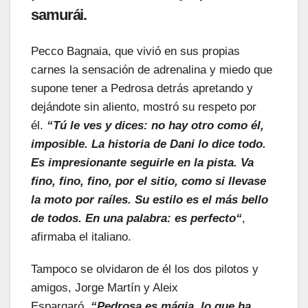
samurái.
Pecco
Bagnaia
, que vivió en sus propias
carnes la sensación de adrenalina y miedo que
supone tener a
Pedrosa
detrás apretando y
dejándote sin aliento, mostró su respeto por
él.
“
Tú le ves y dices: no hay otro como él,
imposible. La historia de Dani lo dice todo.
Es impresionante seguirle en la pista. Va
fino, fino, fino, por el sitio, como si llevase
la moto por raíles. Su estilo es el más bello
de todos. En una palabra: es perfecto
“
,
afirmaba el italiano.
Tampoco se olvidaron de él los dos pilotos y
amigos, Jorge Martín y
Aleix
Espargaró.
“
Pedrosa
es
mágia
, lo que ha