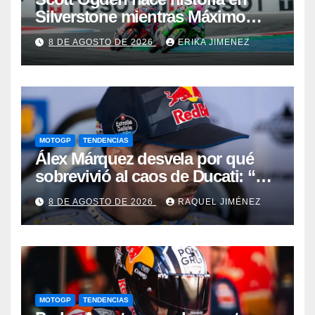
Silverstone mientras Máximo
Quiles sufre una fractura de
8 DE AGOSTO DE 2026
ERIKA JIMENEZ
clavícula
MOTOGP
TENDENCIAS
Álex Márquez desvela por qué
sobrevivió al caos de Ducati: “No
sé cómo acabé siendo el mejor”
8 DE AGOSTO DE 2026
RAQUEL JIMÉNEZ
MOTOGP
TENDENCIAS