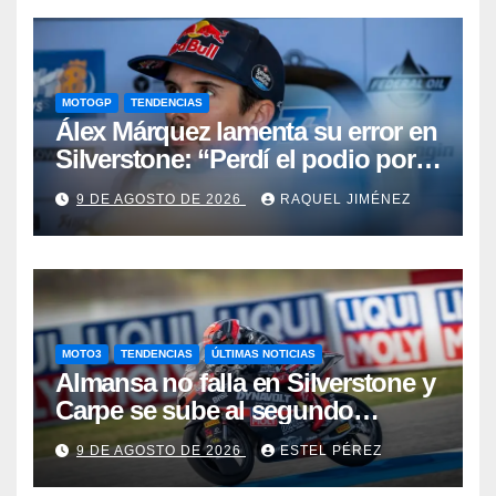
MOTOGP
TENDENCIAS
Álex Márquez lamenta su error en
Silverstone: “Perdí el podio por
un fallo inaceptable”
9 DE AGOSTO DE 2026
RAQUEL JIMÉNEZ
MOTO3
TENDENCIAS
ÚLTIMAS NOTICIAS
Almansa no falla en Silverstone y
Carpe se sube al segundo
escalón del podio
9 DE AGOSTO DE 2026
ESTEL PÉREZ