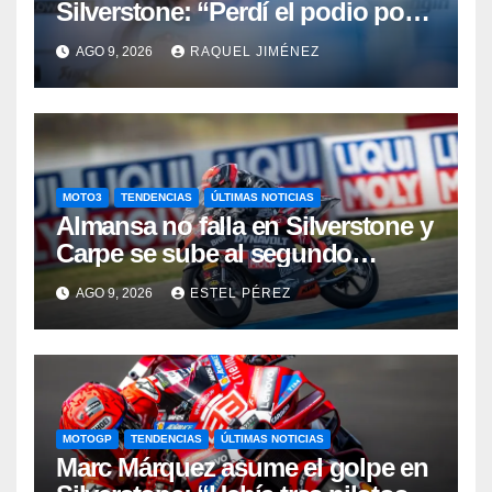
Silverstone: “Perdí el podio por
un fallo inaceptable”
AGO 9, 2026
RAQUEL JIMÉNEZ
MOTO3
TENDENCIAS
ÚLTIMAS NOTICIAS
Almansa no falla en Silverstone y
Carpe se sube al segundo
escalón del podio
AGO 9, 2026
ESTEL PÉREZ
MOTOGP
TENDENCIAS
ÚLTIMAS NOTICIAS
Marc Márquez asume el golpe en