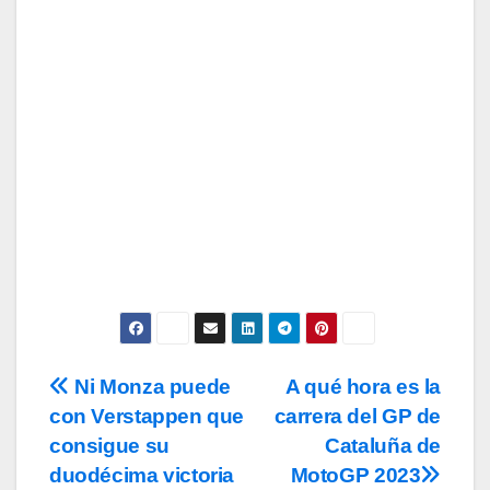
Tu Email
Email
Subscribe
Acepto los
términos y condiciones
de
uso, así como la
política de
privacidad
y la de
cookies
.
Ni Monza puede
A qué hora es la
Navegación
con Verstappen que
carrera del GP de
de
consigue su
Cataluña de
entradas
duodécima victoria
MotoGP 2023