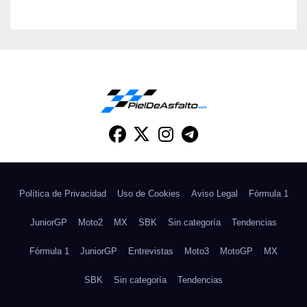
Política de Privacidad
Uso de Cookies
Aviso Legal
Fórmula 1
JuniorGP
Moto2
MX
SBK
Sin categoría
Tendencias
Fórmula 1
JuniorGP
Entrevistas
Moto3
MotoGP
MX
SBK
Sin categoría
Tendencias