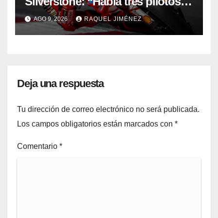
Silverstone: “Había tres pilotos
por delante que lo hicieron
AGO 9, 2026
RAQUEL JIMÉNEZ
mejor”
Deja una respuesta
Tu dirección de correo electrónico no será publicada.
Los campos obligatorios están marcados con
*
Comentario
*