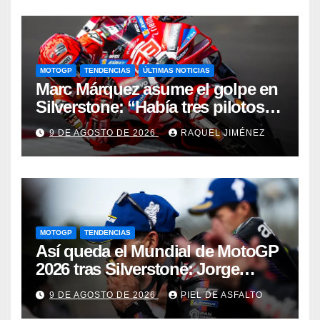
MOTOGP
TENDENCIAS
ÚLTIMAS NOTICIAS
Marc Márquez asume el golpe en
Silverstone: “Había tres pilotos
por delante que lo hicieron
9 DE AGOSTO DE 2026
RAQUEL JIMÉNEZ
mejor”
MOTOGP
TENDENCIAS
Así queda el Mundial de MotoGP
2026 tras Silverstone: Jorge
Martín golpea primero
9 DE AGOSTO DE 2026
PIEL DE ASFALTO