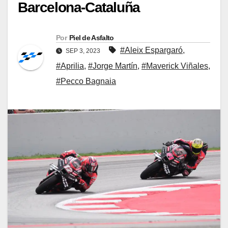
Barcelona-Cataluña
Por
Piel de Asfalto
#Aleix Espargaró
,
SEP 3, 2023
#Aprilia
,
#Jorge Martín
,
#Maverick Viñales
,
#Pecco Bagnaia