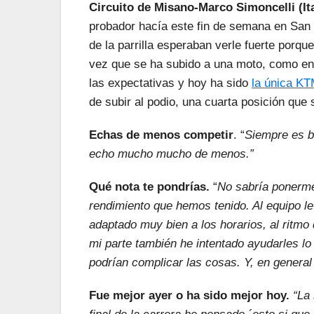
Circuito de Misano-Marco Simoncelli (Ita
probador hacía este fin de semana en Sa
de la parrilla esperaban verle fuerte por
vez que se ha subido a una moto, como en 
las expectativas y hoy ha sido
la única KT
de subir al podio, una cuarta posición que 
Echas de menos competir
. “
Siempre es bo
echo mucho mucho de menos.”
Qué nota te pondrías.
“
No sabría ponerme
rendimiento que hemos tenido. Al equipo l
adaptado muy bien a los horarios, al ritmo 
mi parte también he intentado ayudarles 
podrían complicar las cosas. Y, en general
Fue mejor ayer o ha sido mejor hoy.
“La 