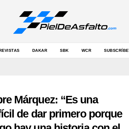
REVISTAS
DAKAR
SBK
WCR
SUBSCRÍBE
bre Márquez: “Es una
ícil de dar primero porque
go hay una historia con el