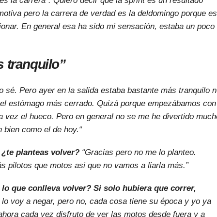
es la carrera´. Quiero decir que la sprint es un resultado
otiva pero la carrera de verdad es la deldomingo porque es
ionar. En general esa ha sido mi sensación, estaba un poco
 tranquilo”
o sé. Pero ayer en la salida estaba bastante más tranquilo 
a el estómago más cerrado. Quizá porque empezábamos con
a vez el hueco. Pero en general no se me he divertido much
 bien como el de hoy.
“
 ¿te planteas volver?
“Gracias pero no me lo planteo.
 pilotos que motos asi que no vamos a liarla más.”
 lo que conlleva volver? Si solo hubiera que correr,
 lo voy a negar, pero no, cada cosa tiene su época y yo ya
ahora cada vez disfruto de ver las motos desde fuera y a