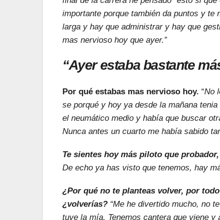
final de la carrera he pensado ´esto si que 
importante porque también da puntos y te m
larga y hay que administrar y hay que gest
mas nervioso hoy que ayer.”
“Ayer estaba bastante más
Por qué estabas mas nervioso hoy.
“
No l
se porqué y hoy ya desde la mañana teni
el neumático medio y había que buscar otr
Nunca antes un cuarto me había sabido tan
Te sientes hoy más piloto que probador,
De echo ya has visto que tenemos, hay más
¿Por qué no te planteas volver, por todo
¿volverías?
“Me he divertido mucho, no te
tuve la mía. Tenemos cantera que viene y 