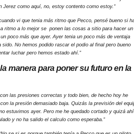
en Jerez como aquí, no, estoy contento como estoy.”
cuando vi que tenia más ritmo que Pecco, pensé bueno si h
 a ritmo a lo mejor se ponen las cosas a sitio para hacer un
 un poco más que ayer. Ayer tenia un poco más de ventaja
sido. No hemos podido rascar el podio al final pero bueno
entar luchar pero hemos estado ahí.”
a manera para poner su futuro en la
on las presiones correctas y todo bien, de hecho hoy he
con la presión demasiado baja. Quizás la previsión del equi
o estuvimos ayer. Pero me he quedado cortado y quizá ahí
ulado y no ha salido el calculo como esperaba.”
No se si es porque también tenía a Pecco que es un piloto