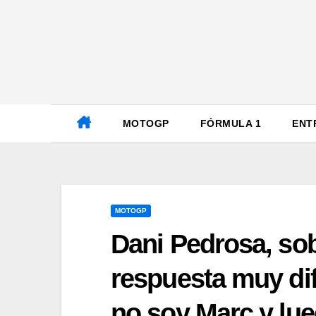
Ir
al
contenido
MOTOGP
FÓRMULA 1
ENT
MOTOGP
Dani Pedrosa, so
respuesta muy dif
no soy Marc y lue