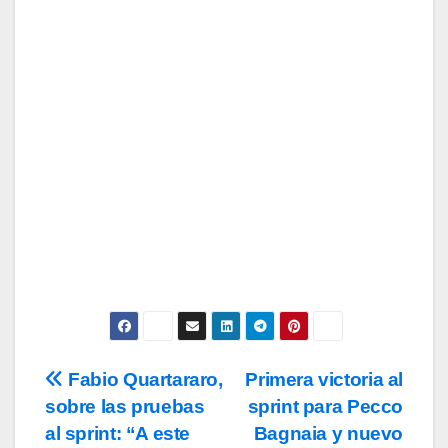
para recibir todas las novedades.
Tu Email
Email
Subscribe
Acepto los
términos y condiciones
de
uso, así como la
política de
privacidad
y la de
cookies
.
Fabio Quartararo,
Primera victoria al
Navegación
sobre las pruebas
sprint para Pecco
de
al sprint: “A este
Bagnaia y nuevo