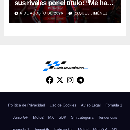
sus rivales por el título: “Me han
dado una segunda oportunidad”
6 DE AGOSTO DE 2026
RAQUEL JIMÉNEZ
Política de Privacidad
Uso de Cookies
Aviso Legal
Fórmula 1
JuniorGP
Moto2
MX
SBK
Sin categoría
Tendencias
Fórmula 1
JuniorGP
Entrevistas
Moto3
MotoGP
MX