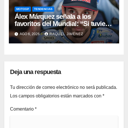
MOTOGP
TENDENCIAS
Álex Márquez señala a los
favoritos del Mundial: “Si tuviera
que apostar mi dinero, ya sabéis
AGO 6, 2026
RAQUEL JIMÉNEZ
por quién sería”
Deja una respuesta
Tu dirección de correo electrónico no será publicada.
Los campos obligatorios están marcados con
*
Comentario
*