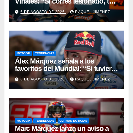
Viñales: “Si corres lesionado, te
juzgan; si no corres,
6 DE AGOSTO DE 2026
RAQUEL JIMÉNEZ
desapareces”
MOTOGP
TENDENCIAS
Álex Márquez señala a los
favoritos del Mundial: “Si tuviera
que apostar mi dinero, ya sabéis
6 DE AGOSTO DE 2026
RAQUEL JIMÉNEZ
por quién sería”
MOTOGP
TENDENCIAS
ÚLTIMAS NOTICIAS
Marc Márquez lanza un aviso a