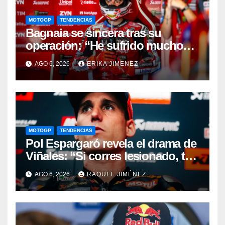
MOTOGP
TENDENCIAS
Bagnaia se sincera tras su
operación: “He sufrido mucho
durante el último año y medio”
AGO 6, 2026
ERIKA JIMENEZ
MOTOGP
TENDENCIAS
Pol Espargaró revela el drama de
Viñales: “Si corres lesionado, te
juzgan; si no corres,
AGO 6, 2026
RAQUEL JIMÉNEZ
desapareces”