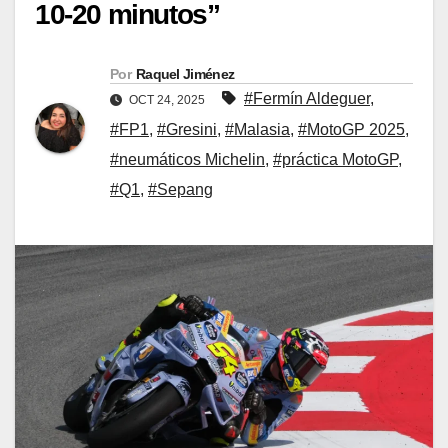
10-20 minutos”
Por
Raquel Jiménez
#Fermín Aldeguer
,
OCT 24, 2025
#FP1
,
#Gresini
,
#Malasia
,
#MotoGP 2025
,
#neumáticos Michelin
,
#práctica MotoGP
,
#Q1
,
#Sepang