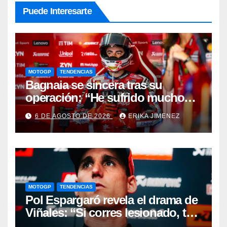
Puede Interesarte
MOTOGP
TENDENCIAS
Bagnaia se sincera tras su
operación: “He sufrido mucho
durante el último año y medio”
6 DE AGOSTO DE 2026
ERIKA JIMENEZ
MOTOGP
TENDENCIAS
Pol Espargaró revela el drama de
Viñales: “Si corres lesionado, te
juzgan; si no corres,