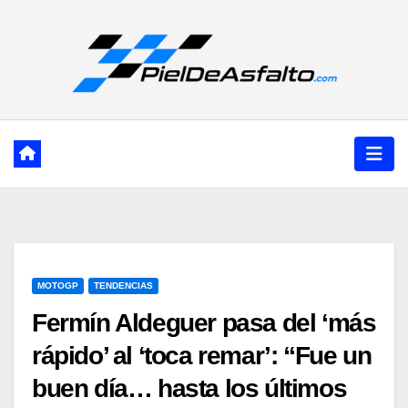
Ir
al
contenido
MOTOGP
TENDENCIAS
Fermín Aldeguer pasa del ‘más
rápido’ al ‘toca remar’: “Fue un
buen día… hasta los últimos