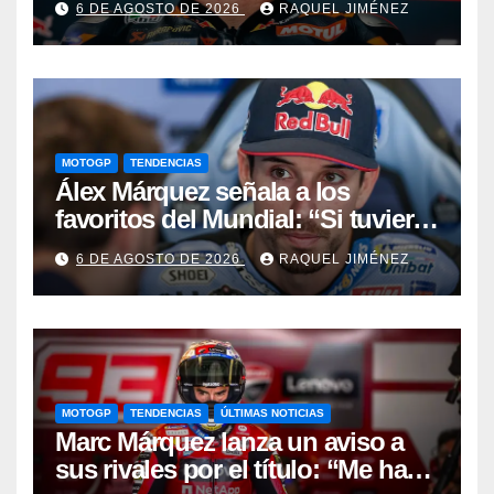
6 DE AGOSTO DE 2026
RAQUEL JIMÉNEZ
desapareces”
MOTOGP
TENDENCIAS
Álex Márquez señala a los
favoritos del Mundial: “Si tuviera
que apostar mi dinero, ya sabéis
6 DE AGOSTO DE 2026
RAQUEL JIMÉNEZ
por quién sería”
MOTOGP
TENDENCIAS
ÚLTIMAS NOTICIAS
Marc Márquez lanza un aviso a
sus rivales por el título: “Me han