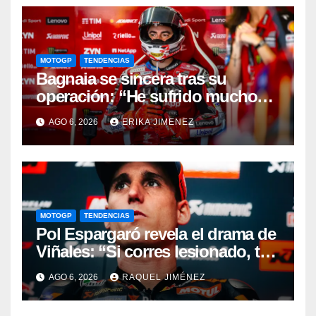
MOTOGP
TENDENCIAS
Bagnaia se sincera tras su
operación: “He sufrido mucho
durante el último año y medio”
AGO 6, 2026
ERIKA JIMENEZ
MOTOGP
TENDENCIAS
Pol Espargaró revela el drama de
Viñales: “Si corres lesionado, te
juzgan; si no corres,
AGO 6, 2026
RAQUEL JIMÉNEZ
desapareces”