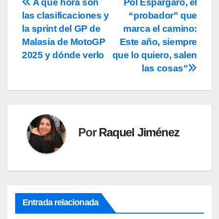
A qué hora son
Pol Espargaró, el
Navegación
las clasificaciones y
“probador” que
de
la sprint del GP de
marca el camino:
entradas
Malasia de MotoGP
Este año, siempre
2025 y dónde verlo
que lo quiero, salen
las cosas”
Por
Raquel Jiménez
Entrada relacionada