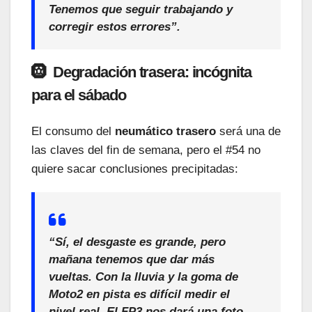
Tenemos que seguir trabajando
y
corregir estos errores
”.
🛞 Degradación trasera: incógnita
para el sábado
El consumo del
neumático trasero
será una de
las claves del fin de semana, pero el #54 no
quiere sacar conclusiones precipitadas:
“Sí, el
desgaste es grande
, pero
mañana
tenemos que dar
más
vueltas
. Con la
lluvia
y la
goma de
Moto2
en pista es difícil medir el
nivel real. El FP3 nos dará una foto