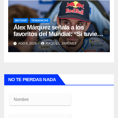
MOTOGP
TENDENCIAS
Álex Márquez señala a los
favoritos del Mundial: “Si tuviera
que apostar mi dinero, ya sabéis
AGO 6, 2026
RAQUEL JIMÉNEZ
por quién sería”
NO TE PIERDAS NADA