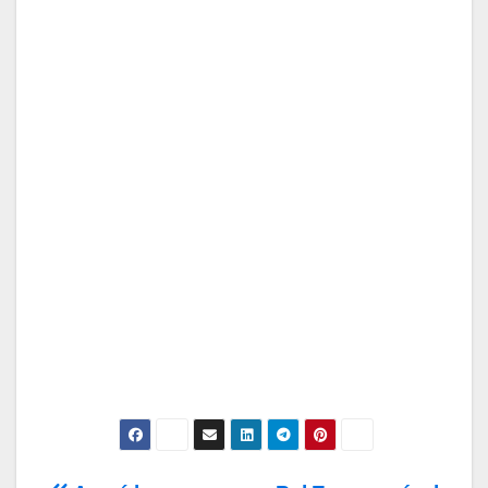
¡Las Noticias Vuelan!
Suscríbete a nuestra Newsletter
para recibir todas las novedades.
Tu Email
Email
Subscribe
Acepto los
términos y condiciones
de
uso, así como la
política de
privacidad
y la de
cookies
.