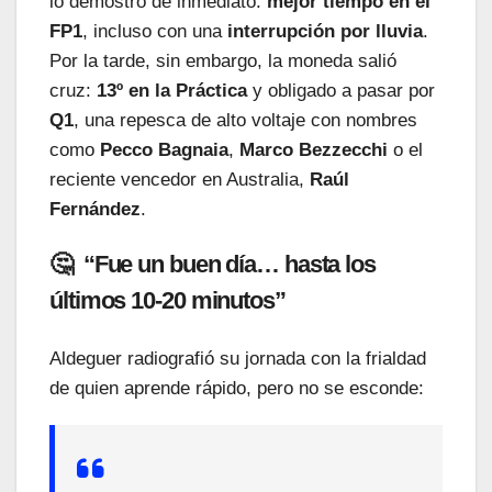
lo demostró de inmediato:
mejor tiempo en el
FP1
, incluso con una
interrupción por lluvia
.
Por la tarde, sin embargo, la moneda salió
cruz:
13º en la Práctica
y obligado a pasar por
Q1
, una repesca de alto voltaje con nombres
como
Pecco Bagnaia
,
Marco Bezzecchi
o el
reciente vencedor en Australia,
Raúl
Fernández
.
🤔 “Fue un buen día… hasta los
últimos 10-20 minutos”
Aldeguer radiografió su jornada con la frialdad
de quien aprende rápido, pero no se esconde: