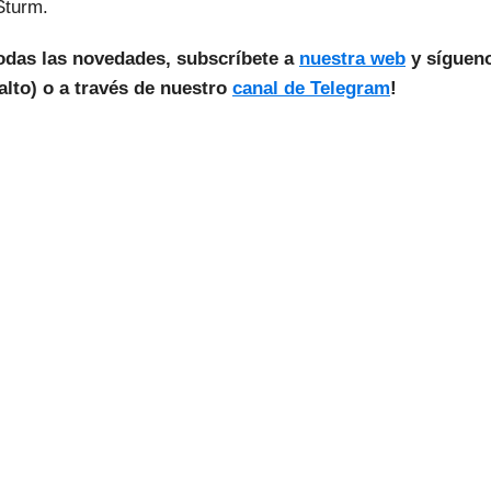
 Sturm.
todas las novedades, subscríbete a
nuestra web
y síguen
lto) o a través de nuestro
canal de Telegram
!
as Noticias Vuelan!
estra Newsletter para recibir todas las
novedades.