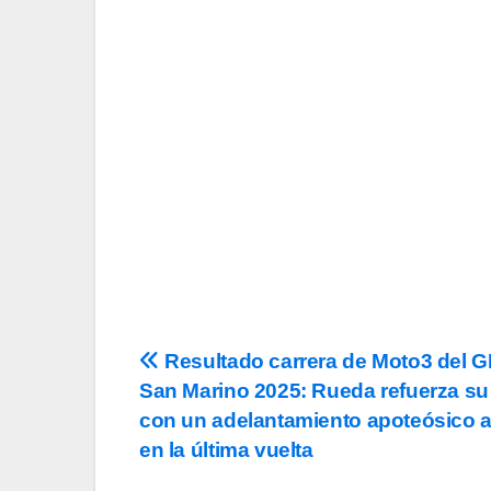
Tu Email
Email
Acepto los
término
privacidad
y la de
c
Navegación
Resultado carrera de Moto3 del G
San Marino 2025: Rueda refuerza su 
de
con un adelantamiento apoteósico a
entradas
en la última vuelta