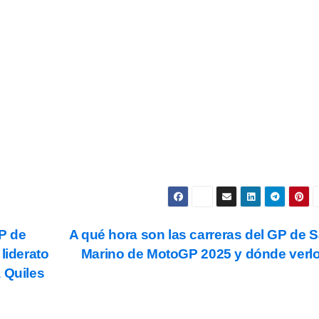
Subscribe
s y condiciones
de uso, así como la
política de
ookies
.
P de
A qué hora son las carreras del GP de 
liderato
Marino de MotoGP 2025 y dónde verl
 Quiles