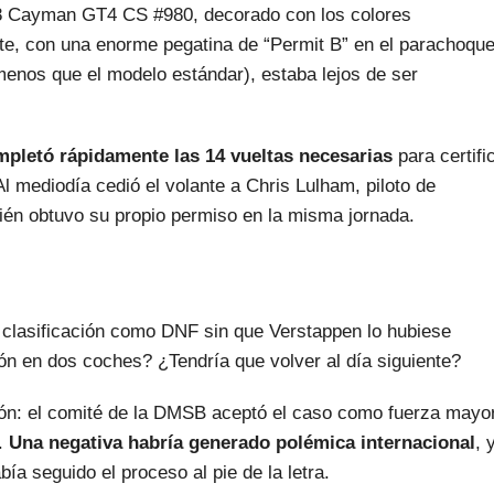
18 Cayman GT4 CS #980, decorado con los colores
te, con una enorme pegatina de “Permit B” en el parachoqu
menos que el modelo estándar), estaba lejos de ser
pletó rápidamente las 14 vueltas necesarias
para certifi
 mediodía cedió el volante a Chris Lulham, piloto de
ién obtuvo su propio permiso en la misma jornada.
a clasificación como DNF sin que Verstappen lo hubiese
n en dos coches? ¿Tendría que volver al día siguiente?
ción: el comité de la DMSB aceptó el caso como fuerza mayo
A.
Una negativa habría generado polémica internacional
, 
a seguido el proceso al pie de la letra.