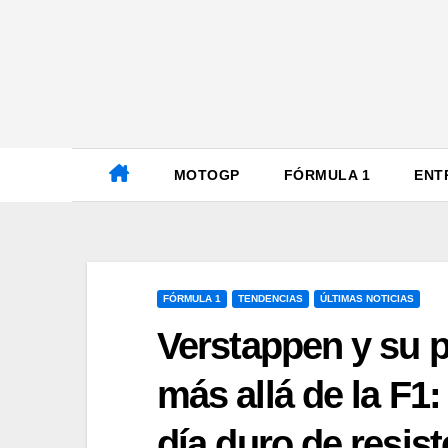
Ir
al
contenido
MOTOGP
FÓRMULA 1
ENT
FÓRMULA 1
TENDENCIAS
ÚLTIMAS NOTICIAS
Verstappen y su p
más allá de la F1
día duro de resist