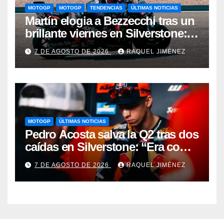
MOTOGP
MOTOGP
TENDENCIAS
ÚLTIMAS NOTICIAS
Martín elogia a Bezzecchi tras un
brillante viernes en Silverstone:
“Me ha impresionado por cómo
7 DE AGOSTO DE 2026
RAQUEL JIMÉNEZ
está”
MOTOGP
ÚLTIMAS NOTICIAS
Pedro Acosta salva la Q2 tras dos
caídas en Silverstone: “Era como
ir sobre un taladro de obra”
7 DE AGOSTO DE 2026
RAQUEL JIMÉNEZ