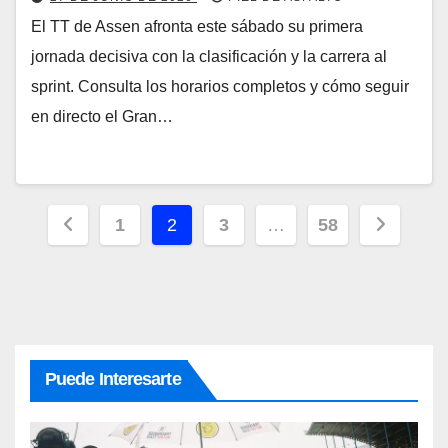
El TT de Assen afronta este sábado su primera
jornada decisiva con la clasificación y la carrera al
sprint. Consulta los horarios completos y cómo seguir
en directo el Gran…
Paginación
1
2
3
…
58
de
entradas
Puede Interesarte