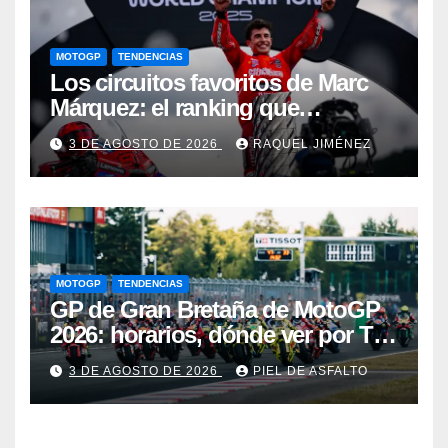
MOTOGP
TENDENCIAS
Los circuitos favoritos de Marc
Márquez: el ranking que
demuestra dónde ha construido
3 DE AGOSTO DE 2026
RAQUEL JIMÉNEZ
su leyenda en MotoGP
MOTOGP
TENDENCIAS
GP de Gran Bretaña de MotoGP
2026: horarios, dónde ver por TV
y una lucha por el Mundial al rojo
3 DE AGOSTO DE 2026
PIEL DE ASFALTO
vivo