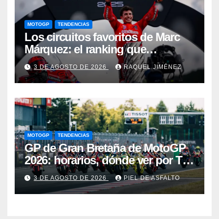
MOTOGP
TENDENCIAS
Los circuitos favoritos de Marc
Márquez: el ranking que
demuestra dónde ha construido
3 DE AGOSTO DE 2026
RAQUEL JIMÉNEZ
su leyenda en MotoGP
MOTOGP
TENDENCIAS
GP de Gran Bretaña de MotoGP
2026: horarios, dónde ver por TV
y una lucha por el Mundial al rojo
3 DE AGOSTO DE 2026
PIEL DE ASFALTO
vivo