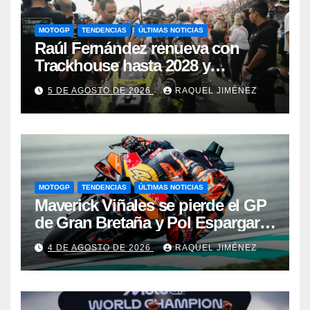
MOTOGP
TENDENCIAS
ÚLTIMAS NOTICIAS
Raúl Fernández renueva con
Trackhouse hasta 2028 y
consolida su papel como una de
5 DE AGOSTO DE 2026
RAQUEL JIMÉNEZ
las piezas clave del proyecto de
Aprilia
MOTOGP
TENDENCIAS
ÚLTIMAS NOTICIAS
Maverick Viñales se pierde el GP
de Gran Bretaña y Pol Espargaró
volverá a MotoGP como sustituto
4 DE AGOSTO DE 2026
RAQUEL JIMÉNEZ