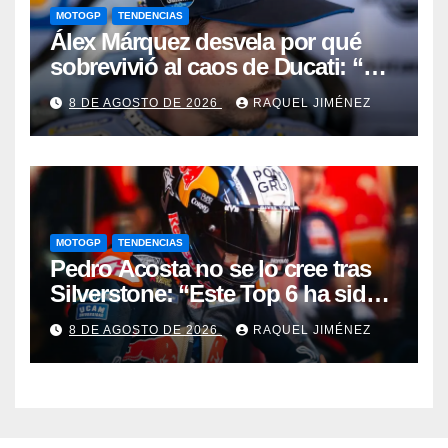
MOTOGP
TENDENCIAS
Álex Márquez desvela por qué
sobrevivió al caos de Ducati: “No
sé cómo acabé siendo el mejor”
8 DE AGOSTO DE 2026
RAQUEL JIMÉNEZ
MOTOGP
TENDENCIAS
Pedro Acosta no se lo cree tras
Silverstone: “Este Top 6 ha sido
una sorpresa”
8 DE AGOSTO DE 2026
RAQUEL JIMÉNEZ