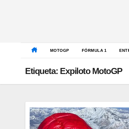
Ir
al
contenido
MOTOGP
FÓRMULA 1
ENT
Etiqueta:
Expiloto MotoGP