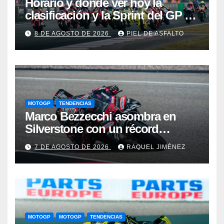
Horario y dónde ver hoy la
clasificación y la Sprint del GP de
Gran Bretaña de MotoGP 2026:
8 DE AGOSTO DE 2026
PIEL DE ASFALTO
Márquez y Martín, a por el primer
golpe en Silverstone
MOTOGP
TENDENCIAS
Marco Bezzecchi asombra en
Silverstone con un récord
histórico pese a correr lesionado:
7 DE AGOSTO DE 2026
RAQUEL JIMÉNEZ
“No esperaba para nada este
tiempo”
MOTOGP
MOTOGP
TENDENCIAS