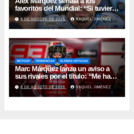
Álex Márquez señala a los
favoritos del Mundial: “Si tuviera
que apostar mi dinero, ya sabéis
6 DE AGOSTO DE 2026
RAQUEL JIMÉNEZ
por quién sería”
MOTOGP
TENDENCIAS
ÚLTIMAS NOTICIAS
Marc Márquez lanza un aviso a
sus rivales por el título: “Me han
dado una segunda oportunidad”
6 DE AGOSTO DE 2026
RAQUEL JIMÉNEZ