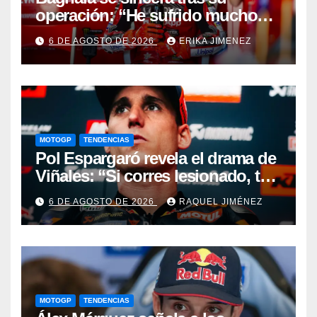
operación: “He sufrido mucho
durante el último año y medio”
6 DE AGOSTO DE 2026
ERIKA JIMENEZ
MOTOGP
TENDENCIAS
Pol Espargaró revela el drama de
Viñales: “Si corres lesionado, te
juzgan; si no corres,
6 DE AGOSTO DE 2026
RAQUEL JIMÉNEZ
desapareces”
MOTOGP
TENDENCIAS