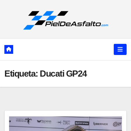
Ir
al
contenido
Etiqueta:
Ducati GP24