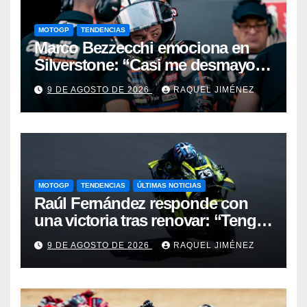
MOTOGP
TENDENCIAS
Marco Bezzecchi emociona en
Silverstone: “Casi me desmayo,
pero este podio vale muchísimo”
9 DE AGOSTO DE 2026
RAQUEL JIMÉNEZ
MOTOGP
TENDENCIAS
ÚLTIMAS NOTICIAS
Raúl Fernández responde con
una victoria tras renovar: “Tengo
que quitarme una barrera mental
9 DE AGOSTO DE 2026
RAQUEL JIMÉNEZ
para verme realmente luchando
por el Mundial”