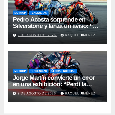
MOTOGP
TENDENCIAS
Pedro Acosta sorprende en
Silverstone y lanza un aviso: “No
estamos tan lejos del top 3 del
9 DE AGOSTO DE 2026
RAQUEL JIMÉNEZ
campeonato”
MOTOGP
TENDENCIAS
ÚLTIMAS NOTICIAS
Jorge Martín convierte un error
en una exhibición: “Perdí la
victoria en la salida, pero hemos
9 DE AGOSTO DE 2026
RAQUEL JIMÉNEZ
recuperado nuestra velocidad”