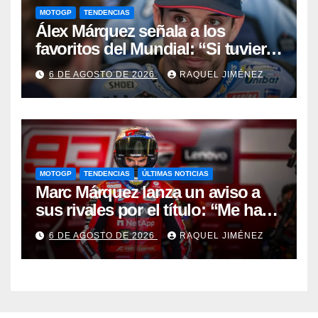
MOTOGP
TENDENCIAS
Álex Márquez señala a los
favoritos del Mundial: “Si tuviera
que apostar mi dinero, ya sabéis
6 DE AGOSTO DE 2026
RAQUEL JIMÉNEZ
por quién sería”
MOTOGP
TENDENCIAS
ÚLTIMAS NOTICIAS
Marc Márquez lanza un aviso a
sus rivales por el título: “Me han
dado una segunda oportunidad”
6 DE AGOSTO DE 2026
RAQUEL JIMÉNEZ