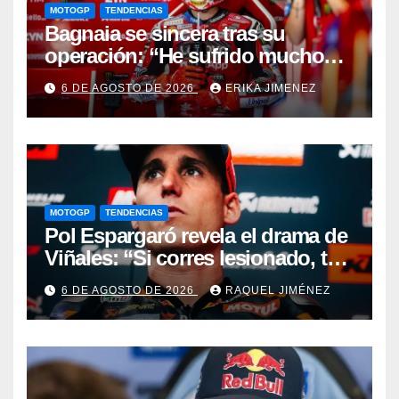
MOTOGP
TENDENCIAS
Bagnaia se sincera tras su
operación: “He sufrido mucho
durante el último año y medio”
6 DE AGOSTO DE 2026
ERIKA JIMENEZ
MOTOGP
TENDENCIAS
Pol Espargaró revela el drama de
Viñales: “Si corres lesionado, te
juzgan; si no corres,
6 DE AGOSTO DE 2026
RAQUEL JIMÉNEZ
desapareces”