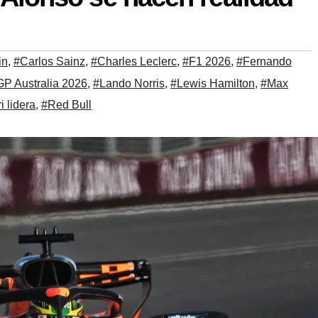
in
,
#Carlos Sainz
,
#Charles Leclerc
,
#F1 2026
,
#Fernando
GP Australia 2026
,
#Lando Norris
,
#Lewis Hamilton
,
#Max
i lidera
,
#Red Bull