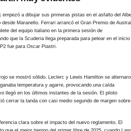
 empezó a dibujar sus primeras pistas en el asfalto del Albe
ó desde Maranello. Ferrari arrancó el Gran Premio de Austral
lete del equipo italiano en la primera sesión de
ndo que la Scuderia llega preparada para pelear en el inicio
FP2 fue para Oscar Piastri.
ojo se mostró sólido. Leclerc y Lewis Hamilton se alternar
ta ganaba temperatura y agarre, provocando una caída
vo llegó en los últimos instantes de la sesión. El piloto
ió cerrar la tanda con casi medio segundo de margen sobre
erencia clara sobre el impacto del nuevo reglamento. El
to que el mejor tiempo del primer libre de 2025, cuando Lan