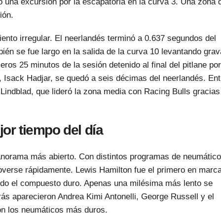
ió una excursión por la escapatoria en la curva 3. Una zona 
ión.
ento irregular. El neerlandés terminó a 0.637 segundos del
én se fue largo en la salida de la curva 10 levantando grav
os 25 minutos de la sesión detenido al final del pitlane por
 Isack Hadjar, se quedó a seis décimas del neerlandés. Ent
Lindblad, que lideró la zona media con Racing Bulls gracias
jor tiempo del día
panorama más abierto. Con distintos programas de neumátic
overse rápidamente. Lewis Hamilton fue el primero en marc
ando el compuesto duro. Apenas una milésima más lento se
trás aparecieron Andrea Kimi Antonelli, George Russell y el
con los neumáticos más duros.