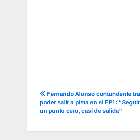
Tu Email
Email
Acepto los
término
privacidad
y la de
c
Navegación
Fernando Alonso contundente tra
poder salir a pista en el FP1: “Segu
de
un punto cero, casi de salida”
entradas