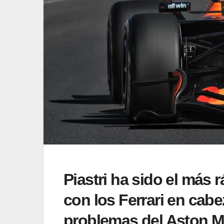
Piastri ha sido el más 
con los Ferrari en cab
problemas del Aston M