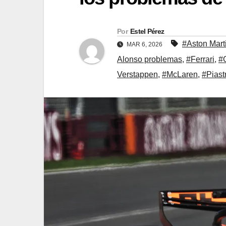
Por
Estel Pérez
#Aston Mart
MAR 6, 2026
Alonso problemas
,
#Ferrari
,
#
Verstappen
,
#McLaren
,
#Piastr