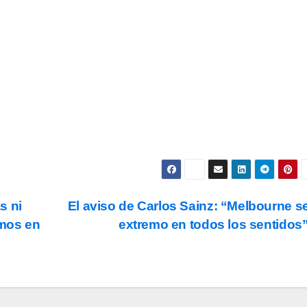
Subscribe
s y condiciones
de uso, así como la
política de
ookies
.
s ni
El aviso de Carlos Sainz: “Melbourne s
imos en
extremo en todos los sentidos