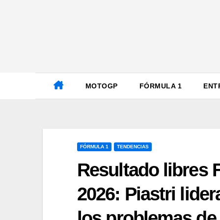
Ir
al
contenido
MOTOGP
FÓRMULA 1
ENT
FÓRMULA 1
TENDENCIAS
Resultado libres 
2026: Piastri lide
los problemas de