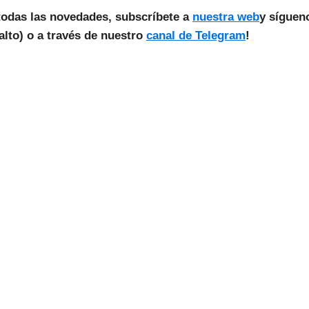
todas las novedades, subscríbete a
nuestra web
y síguen
lto) o a través de nuestro
canal de Telegram
!
as Noticias Vuelan!
estra Newsletter para recibir todas las
novedades.