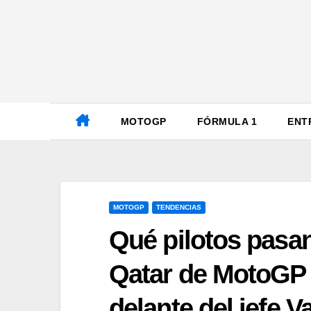
Ir
al
contenido
MOTOGP
FÓRMULA 1
ENT
MOTOGP
TENDENCIAS
Qué pilotos pasan
Qatar de MotoGP 2
delante del jefe V