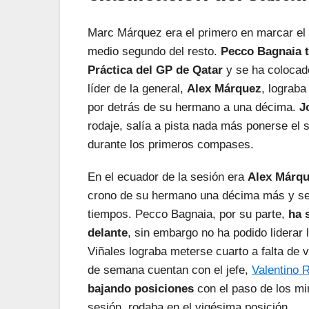
Marc Márquez era el primero en marcar el 
medio segundo del resto.
Pecco Bagnaia t
Práctica del GP de Qatar
y se ha colocad
líder de la general,
Alex Márquez
, lograba
por detrás de su hermano a una décima.
J
rodaje, salía a pista nada más ponerse el 
durante los primeros compases.
En el ecuador de la sesión era
Alex Márqu
crono de su hermano una décima más y se
tiempos. Pecco Bagnaia, por su parte,
ha 
delante
, sin embargo no ha podido liderar 
Viñales lograba meterse cuarto a falta de ve
de semana cuentan con el jefe,
Valentino 
bajando posiciones
con el paso de los min
sesión, rodaba en el vigésima posición.