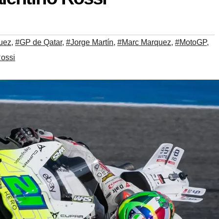
uez
,
#GP de Qatar
,
#Jorge Martín
,
#Marc Marquez
,
#MotoGP
,
Rossi