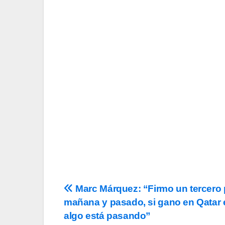
Suscríbete a nu
Tu Email
Email
Acepto los
término
privacidad
y la de
c
Navegación
Marc Márquez: “Firmo un tercero 
mañana y pasado, si gano en Qatar 
de
algo está pasando”