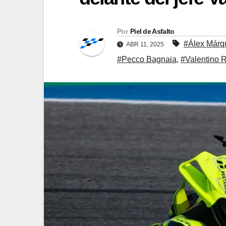
Por
Piel de Asfalto
#Álex Márq
ABR 11, 2025
#Pecco Bagnaia
,
#Valentino 