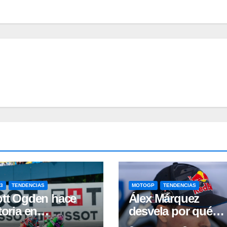
3
TENDENCIAS
MOTOGP
TENDENCIAS
tt Ogden hace
Álex Márquez
toria en
desvela por qué
verstone mientras
sobrevivió al caos