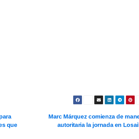
estra Newsletter para recibir todas las
novedades.
Subscribe
s y condiciones
de uso, así como la
política de
ookies
.
para
Marc Márquez comienza de man
es que
autoritaria la jornada en Losai