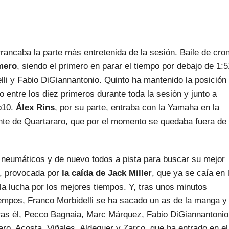
rancaba la parte más entretenida de la sesión. Baile de cro
mero
, siendo el primero en parar el tiempo por debajo de 1:5
lli y Fabio DiGiannantonio. Quinto ha mantenido la posición
o entre los diez primeros durante toda la sesión y junto a
p10.
Álex Rins
, por su parte, entraba con la Yamaha en la
ante de Quartararo, que por el momento se quedaba fuera de 
e neumáticos y de nuevo todos a pista para buscar su mejor
a, provocada por
la caída de Jack Miller
, que ya se caía en 
la lucha por los mejores tiempos. Y, tras unos minutos
tiempos, Franco Morbidelli se ha sacado un as de la manga y
tras él, Pecco Bagnaia, Marc Márquez, Fabio DiGiannantonio
ro, Acosta, Viñales, Aldeguer y Zarco, que ha entrado en el