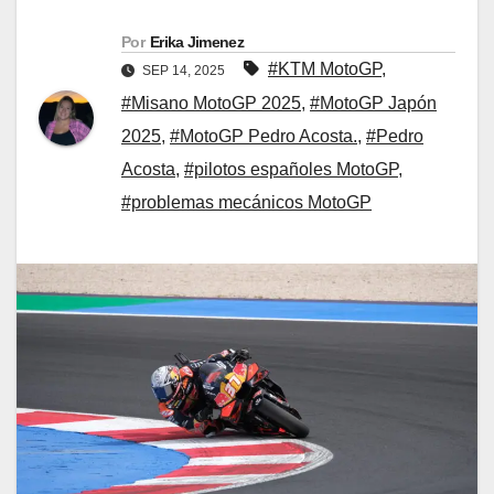
Por
Erika Jimenez
#KTM MotoGP
,
SEP 14, 2025
#Misano MotoGP 2025
,
#MotoGP Japón
2025
,
#MotoGP Pedro Acosta.
,
#Pedro
Acosta
,
#pilotos españoles MotoGP
,
#problemas mecánicos MotoGP