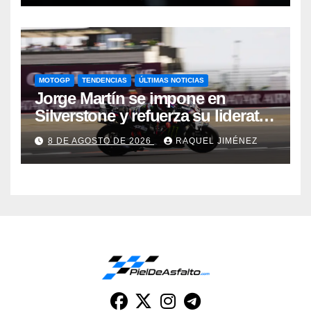
MOTOGP
TENDENCIAS
ÚLTIMAS NOTICIAS
Jorge Martín se impone en
Silverstone y refuerza su liderato;
Bezzecchi y Ogura completan el
8 DE AGOSTO DE 2026
RAQUEL JIMÉNEZ
podio