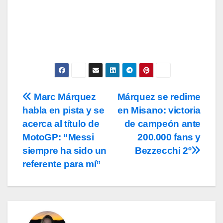
uso, así como la
política de
privacidad
y la de
cookies
.
Marc Márquez
Márquez se redime
Navegación
habla en pista y se
en Misano: victoria
de
acerca al título de
de campeón ante
entradas
MotoGP: “Messi
200.000 fans y
siempre ha sido un
Bezzecchi 2º
referente para mí”