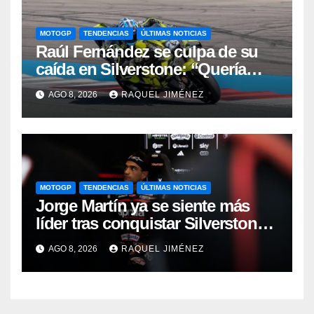
MOTOGP
TENDENCIAS
ÚLTIMAS NOTICIAS
Raúl Fernández se culpa de su
caída en Silverstone: “Quería
estar con Jorge Martín y fue un
AGO 8, 2026
RAQUEL JIMÉNEZ
error mío”
MOTOGP
TENDENCIAS
ÚLTIMAS NOTICIAS
Jorge Martín ya se siente más
líder tras conquistar Silverstone:
“Puede ser pasajero o no, pero la
AGO 8, 2026
RAQUEL JIMÉNEZ
cuestión es llevarlo hasta el final”