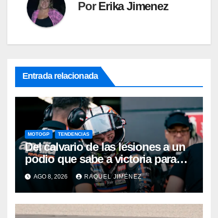
Por
Erika Jimenez
Entrada relacionada
MOTOGP
TENDENCIAS
Del calvario de las lesiones a un
podio que sabe a victoria para
Bezzecchi: “He pasado por un
AGO 8, 2026
RAQUEL JIMÉNEZ
periodo muy difícil”