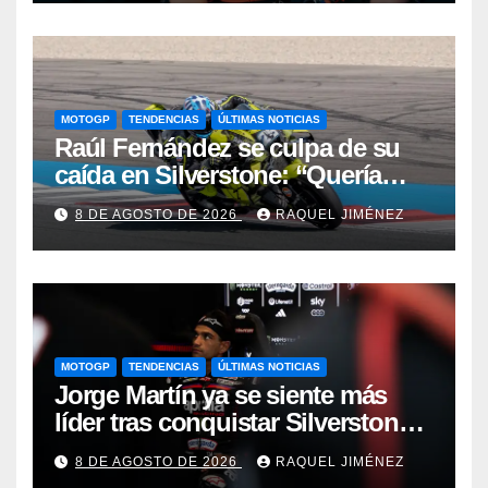
MOTOGP
TENDENCIAS
ÚLTIMAS NOTICIAS
Raúl Fernández se culpa de su
caída en Silverstone: “Quería
estar con Jorge Martín y fue un
8 DE AGOSTO DE 2026
RAQUEL JIMÉNEZ
error mío”
MOTOGP
TENDENCIAS
ÚLTIMAS NOTICIAS
Jorge Martín ya se siente más
líder tras conquistar Silverstone:
“Puede ser pasajero o no, pero la
8 DE AGOSTO DE 2026
RAQUEL JIMÉNEZ
cuestión es llevarlo hasta el final”