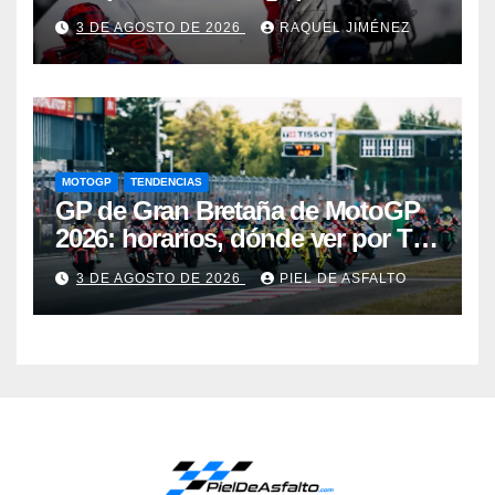
demuestra dónde ha construido
3 DE AGOSTO DE 2026
RAQUEL JIMÉNEZ
su leyenda en MotoGP
MOTOGP
TENDENCIAS
GP de Gran Bretaña de MotoGP
2026: horarios, dónde ver por TV
y una lucha por el Mundial al rojo
3 DE AGOSTO DE 2026
PIEL DE ASFALTO
vivo