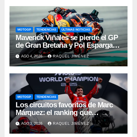
Aprilia
MOTOGP
TENDENCIAS
ÚLTIMAS NOTICIAS
Maverick Viñales se pierde el GP
de Gran Bretaña y Pol Espargaró
volverá a MotoGP como sustituto
AGO 4, 2026
RAQUEL JIMÉNEZ
MOTOGP
TENDENCIAS
Los circuitos favoritos de Marc
Márquez: el ranking que
demuestra dónde ha construido
AGO 3, 2026
RAQUEL JIMÉNEZ
su leyenda en MotoGP