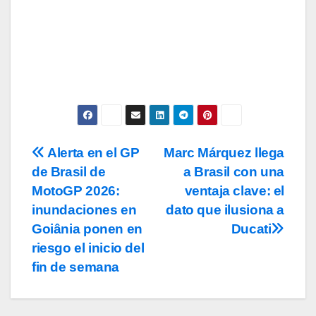
Acepto los
términos y condiciones
de
uso, así como la
política de
privacidad
y la de
cookies
.
Alerta en el GP
Marc Márquez llega
Navegación
de Brasil de
a Brasil con una
de
MotoGP 2026:
ventaja clave: el
entradas
inundaciones en
dato que ilusiona a
Goiânia ponen en
Ducati
riesgo el inicio del
fin de semana