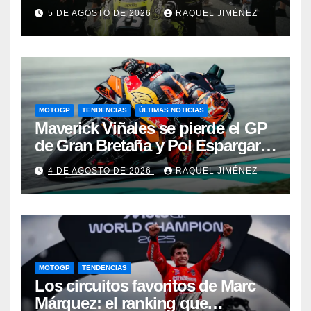
consolida su papel como una de
5 DE AGOSTO DE 2026
RAQUEL JIMÉNEZ
las piezas clave del proyecto de
Aprilia
MOTOGP
TENDENCIAS
ÚLTIMAS NOTICIAS
Maverick Viñales se pierde el GP
de Gran Bretaña y Pol Espargaró
volverá a MotoGP como sustituto
4 DE AGOSTO DE 2026
RAQUEL JIMÉNEZ
MOTOGP
TENDENCIAS
Los circuitos favoritos de Marc
Márquez: el ranking que