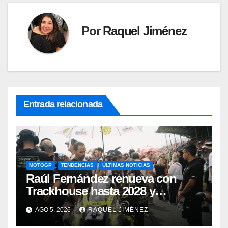
Por
Raquel Jiménez
Entrada relacionada
MOTOGP
TENDENCIAS
ÚLTIMAS NOTICIAS
Raúl Fernández renueva con
Trackhouse hasta 2028 y
consolida su papel como una de
AGO 5, 2026
RAQUEL JIMÉNEZ
las piezas clave del proyecto de