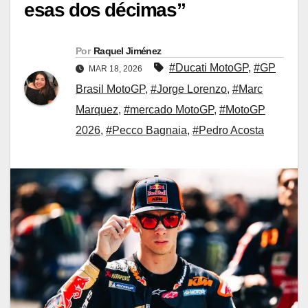
esas dos décimas”
Por
Raquel Jiménez
#Ducati MotoGP
,
#GP
MAR 18, 2026
Brasil MotoGP
,
#Jorge Lorenzo
,
#Marc
Marquez
,
#mercado MotoGP
,
#MotoGP
2026
,
#Pecco Bagnaia
,
#Pedro Acosta