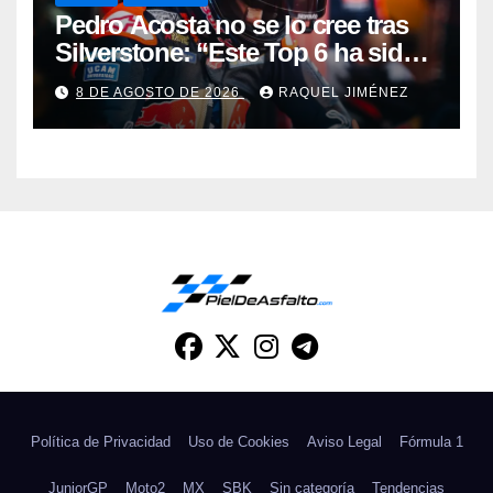
Pedro Acosta no se lo cree tras
Silverstone: “Este Top 6 ha sido
una sorpresa”
8 DE AGOSTO DE 2026
RAQUEL JIMÉNEZ
Política de Privacidad
Uso de Cookies
Aviso Legal
Fórmula 1
JuniorGP
Moto2
MX
SBK
Sin categoría
Tendencias