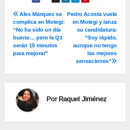
Alex Márquez se
Pedro Acosta vuela
Navegación
complica en Motegi:
en Motegi y lanza
de
“No ha sido un día
su candidatura:
entradas
bueno… pero la Q1
“Soy rápido,
serán 15 minutos
aunque no tengo
para mejorar”
las mejores
sensaciones”
Por
Raquel Jiménez