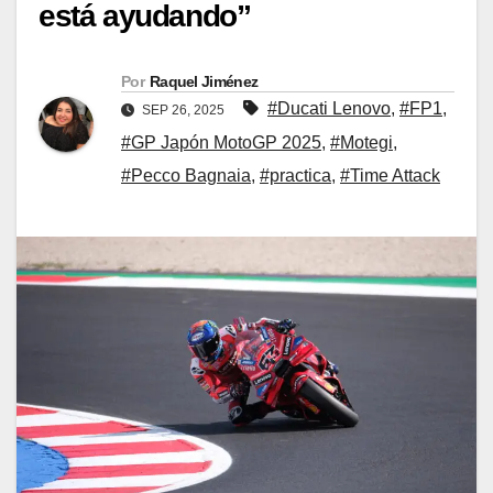
está ayudando”
Por
Raquel Jiménez
#Ducati Lenovo
,
#FP1
,
SEP 26, 2025
#GP Japón MotoGP 2025
,
#Motegi
,
#Pecco Bagnaia
,
#practica
,
#Time Attack