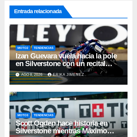
Entrada relacionada
MOTO2
TENDENCIAS
Izan Guevara vuela hacia la pole
en Silverstone con un recital
español en Moto2
AGO 8, 2026
ERIKA JIMENEZ
MOTO3
TENDENCIAS
Scott Ogden hace historia en
Silverstone mientras Máximo