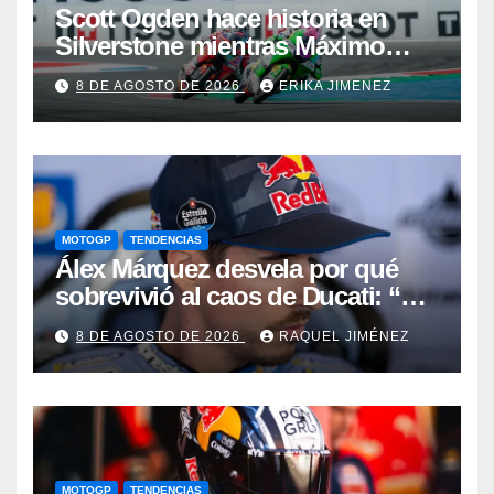
Scott Ogden hace historia en
Silverstone mientras Máximo
Quiles sufre una fractura de
8 DE AGOSTO DE 2026
ERIKA JIMENEZ
clavícula
MOTOGP
TENDENCIAS
Álex Márquez desvela por qué
sobrevivió al caos de Ducati: “No
sé cómo acabé siendo el mejor”
8 DE AGOSTO DE 2026
RAQUEL JIMÉNEZ
MOTOGP
TENDENCIAS