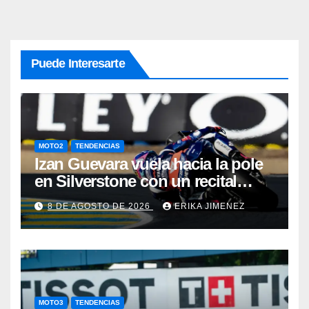
Puede Interesarte
MOTO2
TENDENCIAS
Izan Guevara vuela hacia la pole
en Silverstone con un recital
español en Moto2
8 DE AGOSTO DE 2026
ERIKA JIMENEZ
MOTO3
TENDENCIAS