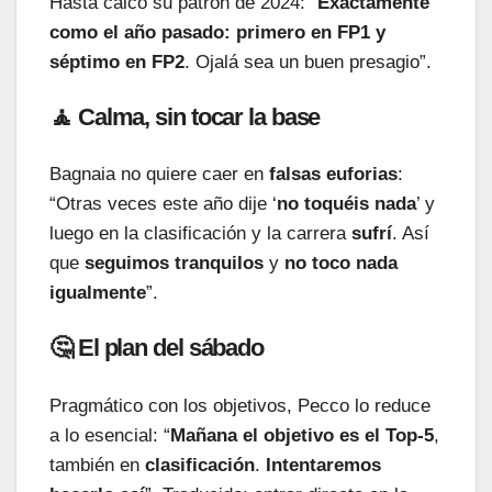
Hasta calcó su patrón de 2024: “
Exactamente
como el año pasado: primero en FP1 y
séptimo en FP2
. Ojalá sea un buen presagio”.
🧘 Calma, sin tocar la base
Bagnaia no quiere caer en
falsas euforias
:
“Otras veces este año dije ‘
no toquéis nada
’ y
luego en la clasificación y la carrera
sufrí
. Así
que
seguimos tranquilos
y
no toco nada
igualmente
”.
🤔 El plan del sábado
Pragmático con los objetivos, Pecco lo reduce
a lo esencial: “
Mañana el objetivo es el Top-5
,
también en
clasificación
.
Intentaremos