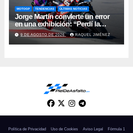
MOTOGP
TENDENCIAS
ÚLTIMAS NOTICIAS
Jorge Martín convierte un error
en una exhibición: “Perdí la
victoria en la salida, pero hemos
9 DE AGOSTO DE 2026
RAQUEL JIMÉNEZ
recuperado nuestra velocidad”
Política de Privacidad
Uso de Cookies
Aviso Legal
Fórmula 1