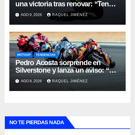
una victoria tras renovar: “Tengo
que quitarme una barrera mental
AGO 9, 2026
RAQUEL JIMÉNEZ
para verme realmente luchando
por el Mundial”
MOTOGP
TENDENCIAS
Pedro Acosta sorprende en
Silverstone y lanza un aviso: “No
estamos tan lejos del top 3 del
AGO 9, 2026
RAQUEL JIMÉNEZ
campeonato”
NO TE PIERDAS NADA