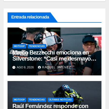
Entrada relacionada
MOTOGP
TENDENCIAS
Marco Bezzecchi emociona en
Silverstone: “Casi me desmayo,
pero este podio vale muchísimo”
AGO 9, 2026
RAQUEL JIMÉNEZ
MOTOGP
TENDENCIAS
ÚLTIMAS NOTICIAS
Raúl Fernández responde con