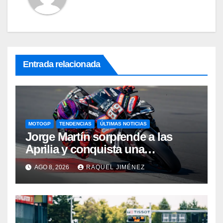
Entrada relacionada
MOTOGP
TENDENCIAS
ÚLTIMAS NOTICIAS
Jorge Martín sorprende a las
Aprilia y conquista una
espectacular pole en Silverstone;
AGO 8, 2026
RAQUEL JIMÉNEZ
Marc Márquez partirá sexto