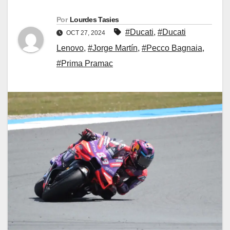
Por
Lourdes Tasies
#Ducati
,
#Ducati
OCT 27, 2024
Lenovo
,
#Jorge Martín
,
#Pecco Bagnaia
,
#Prima Pramac