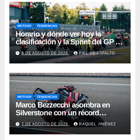
MOTOGP
TENDENCIAS
Horario y dónde ver hoy la
clasificación y la Sprint del GP de
Gran Bretaña de MotoGP 2026:
8 DE AGOSTO DE 2026
PIEL DE ASFALTO
Márquez y Martín, a por el primer
golpe en Silverstone
MOTOGP
TENDENCIAS
Marco Bezzecchi asombra en
Silverstone con un récord
histórico pese a correr lesionado:
7 DE AGOSTO DE 2026
RAQUEL JIMÉNEZ
“No esperaba para nada este
tiempo”