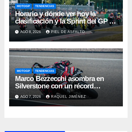
MOTOGP
TENDENCIAS
Horario y dónde ver hoy la
clasificación y la Sprint del GP de
Gran Bretaña de MotoGP 2026:
AGO 8, 2026
PIEL DE ASFALTO
Márquez y Martín, a por el primer
golpe en Silverstone
MOTOGP
TENDENCIAS
Marco Bezzecchi asombra en
Silverstone con un récord
histórico pese a correr lesionado:
AGO 7, 2026
RAQUEL JIMÉNEZ
“No esperaba para nada este
tiempo”