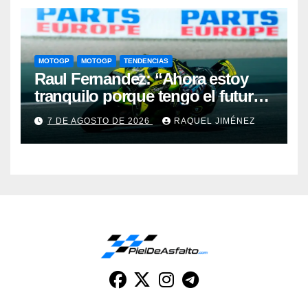
MOTOGP
MOTOGP
TENDENCIAS
Raul Fernandez: “Ahora estoy
tranquilo porque tengo el futuro
asegurado y eso también se nota
7 DE AGOSTO DE 2026
RAQUEL JIMÉNEZ
cuando pilotas”