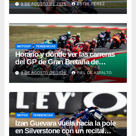
González ha protagonizado un
9 DE AGOSTO DE 2026
ESTEL PÉREZ
“Aleix Espargaró 2022”
MOTOGP
TENDENCIAS
Horario y dónde ver las carreras
del GP de Gran Bretaña de
MotoGP 2026: Jorge Martín
9 DE AGOSTO DE 2026
PIEL DE ASFALTO
defiende el liderato en
Silverstone
MOTO2
TENDENCIAS
Izan Guevara vuela hacia la pole
en Silverstone con un recital