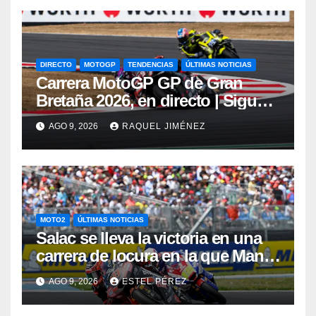
DIRECTO
MOTOGP
TENDENCIAS
ÚLTIMAS NOTICIAS
Carrera MotoGP GP de Gran
Bretaña 2026, en directo | Sigue
en vivo la carrera de Silverstone
AGO 9, 2026
RAQUEL JIMÉNEZ
con Jorge Martín y Marc Márquez
MOTO2
ÚLTIMAS NOTICIAS
Salac se lleva la victoria en una
carrera de locura en la que Manu
González ha protagonizado un
AGO 9, 2026
ESTEL PÉREZ
“Aleix Espargaró 2022”