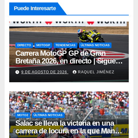
Puede Interesarte
DIRECTO
MOTOGP
TENDENCIAS
ÚLTIMAS NOTICIAS
Carrera MotoGP GP de Gran
Bretaña 2026, en directo | Sigue
en vivo la carrera de Silverstone
9 DE AGOSTO DE 2026
RAQUEL JIMÉNEZ
con Jorge Martín y Marc Márquez
MOTO2
ÚLTIMAS NOTICIAS
Salac se lleva la victoria en una
carrera de locura en la que Manu