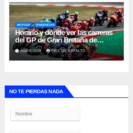
MOTOGP
TENDENCIAS
Horario y dónde ver las carreras
del GP de Gran Bretaña de
MotoGP 2026: Jorge Martín
AGO 9, 2026
PIEL DE ASFALTO
defiende el liderato en
Silverstone
NO TE PIERDAS NADA