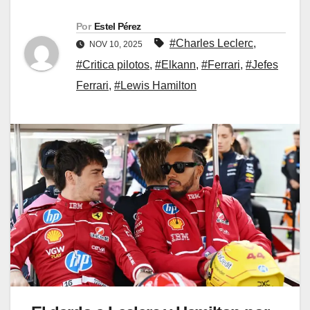
Por
Estel Pérez
#Charles Leclerc
,
NOV 10, 2025
#Critica pilotos
,
#Elkann
,
#Ferrari
,
#Jefes
Ferrari
,
#Lewis Hamilton