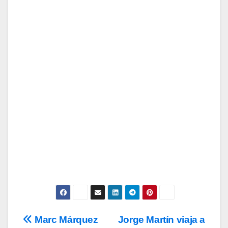
Suscríbete a nuestra Newsletter
para recibir todas las novedades.
Tu Email
Email
Subscribe
Acepto los
términos y condiciones
de
uso, así como la
política de
privacidad
y la de
cookies
.
Marc Márquez
Jorge Martín viaja a
Navegación