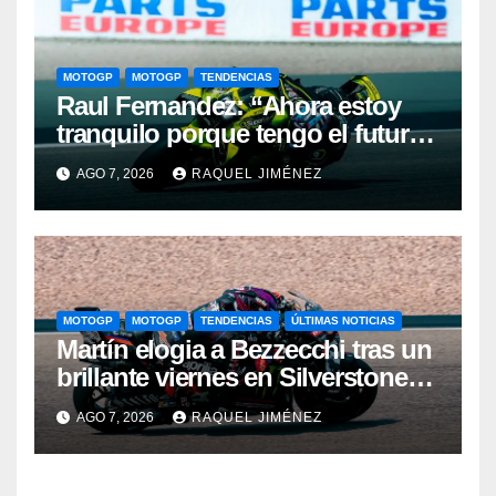
MOTOGP
MOTOGP
TENDENCIAS
Raul Fernandez: “Ahora estoy
tranquilo porque tengo el futuro
asegurado y eso también se nota
AGO 7, 2026
RAQUEL JIMÉNEZ
cuando pilotas”
MOTOGP
MOTOGP
TENDENCIAS
ÚLTIMAS NOTICIAS
Martín elogia a Bezzecchi tras un
brillante viernes en Silverstone:
“Me ha impresionado por cómo
AGO 7, 2026
RAQUEL JIMÉNEZ
está”