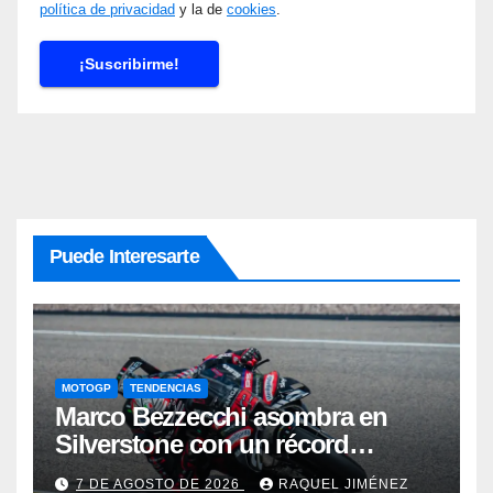
política de privacidad
y la de
cookies
.
Puede Interesarte
MOTOGP
TENDENCIAS
Marco Bezzecchi asombra en
Silverstone con un récord
histórico pese a correr lesionado:
7 DE AGOSTO DE 2026
RAQUEL JIMÉNEZ