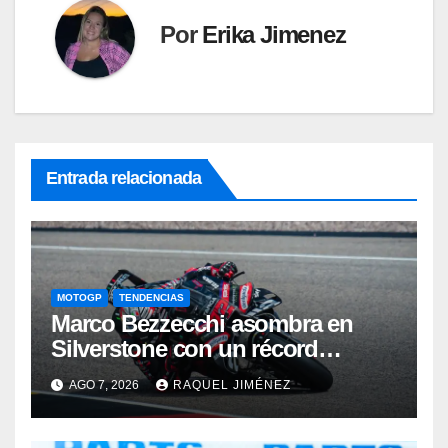
Por
Erika Jimenez
Entrada relacionada
MOTOGP
TENDENCIAS
Marco Bezzecchi asombra en
Silverstone con un récord
histórico pese a correr lesionado:
AGO 7, 2026
RAQUEL JIMÉNEZ
“No esperaba para nada este
tiempo”