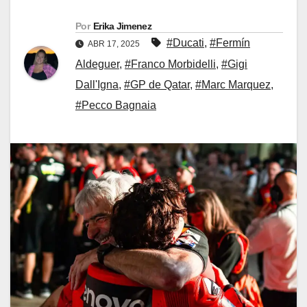
Por
Erika Jimenez
#Ducati
,
#Fermín
ABR 17, 2025
Aldeguer
,
#Franco Morbidelli
,
#Gigi
Dall'Igna
,
#GP de Qatar
,
#Marc Marquez
,
#Pecco Bagnaia