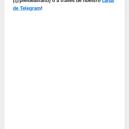
(@pieldeasfalto) o a través de nuestro
canal
de Telegram
!
¡Las Noticias Vuelan!
Suscríbete a nuestra Newsletter
para recibir todas las novedades.
Tu Email
Email