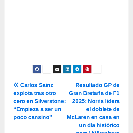
Subscribe
Acepto los
términos y condiciones
de
uso, así como la
política de
privacidad
y la de
cookies
.
Carlos Sainz
Resultado GP de
Navegación
explota tras otro
Gran Bretaña de F1
de
cero en Silverstone:
2025: Norris lidera
entradas
“Empieza a ser un
el doblete de
poco cansino”
McLaren en casa en
un día histórico