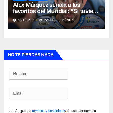
Álex Márquez señala a los
favoritos del Mundial: “Si tuviera
que apostar mi dinero, ya sabéis
AGO 6, 2026
RAQUEL JIMÉNEZ
por quién sería”
NO TE PIERDAS NADA
Acepto los
términos y condiciones
de uso, así como la