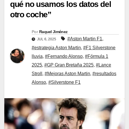
qué no usamos los datos del
otro coche”
Por
Raquel Jiménez
#Aston Martin F1
,
JUL 6, 2025
#estrategia Aston Martin
,
#F1 Silverstone
lluvia
,
#Fernando Alonso
,
#Fórmula 1
2025
,
#GP Gran Bretaña 2025
,
#Lance
Stroll
,
#Mejoras Aston Martin
,
#resultados
Alonso
,
#Silverstone F1