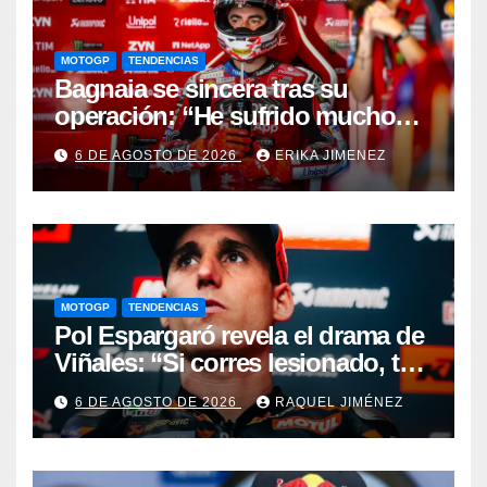
MOTOGP
TENDENCIAS
Bagnaia se sincera tras su
operación: “He sufrido mucho
durante el último año y medio”
6 DE AGOSTO DE 2026
ERIKA JIMENEZ
MOTOGP
TENDENCIAS
Pol Espargaró revela el drama de
Viñales: “Si corres lesionado, te
juzgan; si no corres,
6 DE AGOSTO DE 2026
RAQUEL JIMÉNEZ
desapareces”