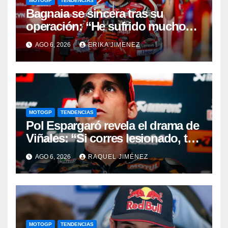
MOTOGP
TENDENCIAS
Bagnaia se sincera tras su
operación: “He sufrido mucho
durante el último año y medio”
AGO 6, 2026
ERIKA JIMENEZ
MOTOGP
TENDENCIAS
Pol Espargaró revela el drama de
Viñales: “Si corres lesionado, te
juzgan; si no corres,
AGO 6, 2026
RAQUEL JIMÉNEZ
desapareces”
MOTOGP
TENDENCIAS