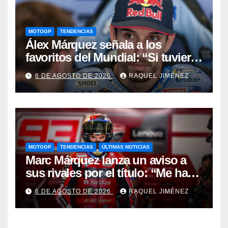
MOTOGP
TENDENCIAS
Álex Márquez señala a los
favoritos del Mundial: “Si tuviera
que apostar mi dinero, ya sabéis
6 DE AGOSTO DE 2026
RAQUEL JIMÉNEZ
por quién sería”
MOTOGP
TENDENCIAS
ÚLTIMAS NOTICIAS
Marc Márquez lanza un aviso a
sus rivales por el título: “Me han
dado una segunda oportunidad”
6 DE AGOSTO DE 2026
RAQUEL JIMÉNEZ