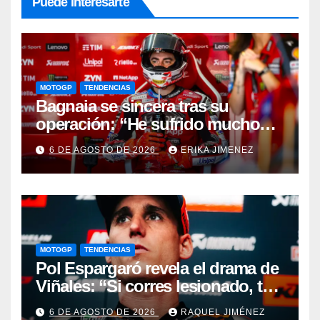
Puede Interesarte
MOTOGP
TENDENCIAS
Bagnaia se sincera tras su
operación: “He sufrido mucho
durante el último año y medio”
6 DE AGOSTO DE 2026
ERIKA JIMENEZ
MOTOGP
TENDENCIAS
Pol Espargaró revela el drama de
Viñales: “Si corres lesionado, te
juzgan; si no corres,
6 DE AGOSTO DE 2026
RAQUEL JIMÉNEZ