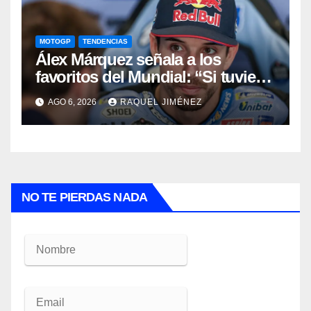
MOTOGP
TENDENCIAS
Álex Márquez señala a los
favoritos del Mundial: “Si tuviera
que apostar mi dinero, ya sabéis
AGO 6, 2026
RAQUEL JIMÉNEZ
por quién sería”
NO TE PIERDAS NADA