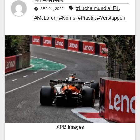
Por
Estel Pérez
#Lucha mundial F1
,
SEP 21, 2025
#McLaren
,
#Norris
,
#Piastri
,
#Verstappen
XPB Images