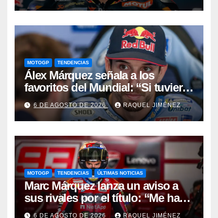
desapareces”
MOTOGP
TENDENCIAS
Álex Márquez señala a los
favoritos del Mundial: “Si tuviera
que apostar mi dinero, ya sabéis
6 DE AGOSTO DE 2026
RAQUEL JIMÉNEZ
por quién sería”
MOTOGP
TENDENCIAS
ÚLTIMAS NOTICIAS
Marc Márquez lanza un aviso a
sus rivales por el título: “Me han
dado una segunda oportunidad”
6 DE AGOSTO DE 2026
RAQUEL JIMÉNEZ