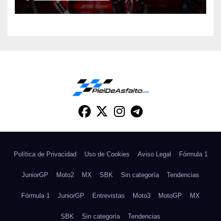
Política de Privacidad
Uso de Cookies
Aviso Legal
Fórmula 1
JuniorGP
Moto2
MX
SBK
Sin categoría
Tendencias
Fórmula 1
JuniorGP
Entrevistas
Moto3
MotoGP
MX
SBK
Sin categoría
Tendencias