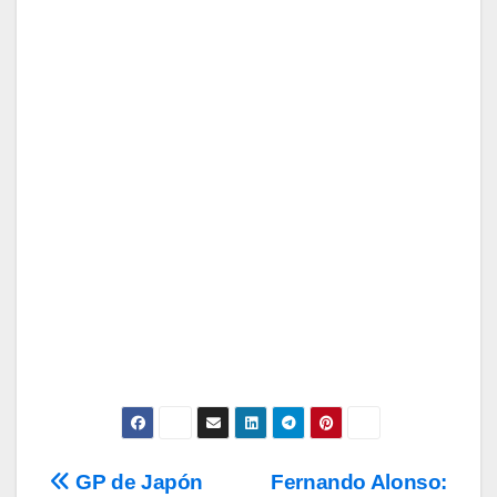
Suscríbete a nuestra Newsletter
para recibir todas las novedades.
Tu Email
Email
Subscribe
Acepto los
términos y condiciones
de
uso, así como la
política de
privacidad
y la de
cookies
.
GP de Japón
Fernando Alonso:
Navegación