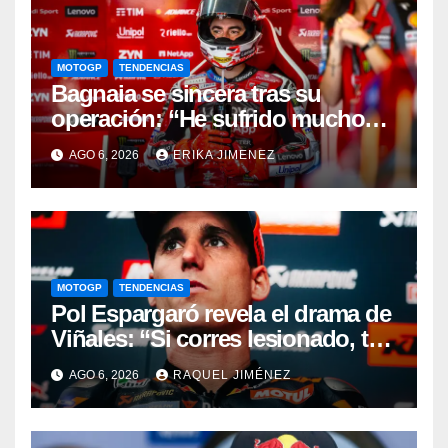
MOTOGP
TENDENCIAS
Bagnaia se sincera tras su
operación: “He sufrido mucho
durante el último año y medio”
AGO 6, 2026
ERIKA JIMENEZ
MOTOGP
TENDENCIAS
Pol Espargaró revela el drama de
Viñales: “Si corres lesionado, te
juzgan; si no corres,
AGO 6, 2026
RAQUEL JIMÉNEZ
desapareces”