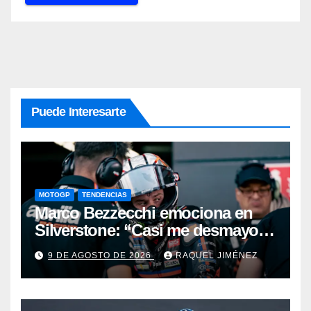
Puede Interesarte
MOTOGP
TENDENCIAS
Marco Bezzecchi emociona en
Silverstone: “Casi me desmayo,
pero este podio vale muchísimo”
9 DE AGOSTO DE 2026
RAQUEL JIMÉNEZ