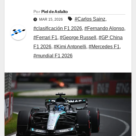
Por
Piel de Asfalto
#Carlos Sainz
,
MAR 15, 2026
#clasificación F1 2026
,
#Fernando Alonso
,
#Ferrari F1
,
#George Russell
,
#GP China
F1 2026
,
#Kimi Antonelli
,
#Mercedes F1
,
#mundial F1 2026