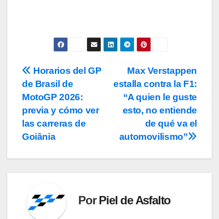
Horarios del GP
Max Verstappen
Navegación
de Brasil de
estalla contra la F1:
de
MotoGP 2026:
“A quien le guste
entradas
previa y cómo ver
esto, no entiende
las carreras de
de qué va el
Goiânia
automovilismo”
Por
Piel de Asfalto