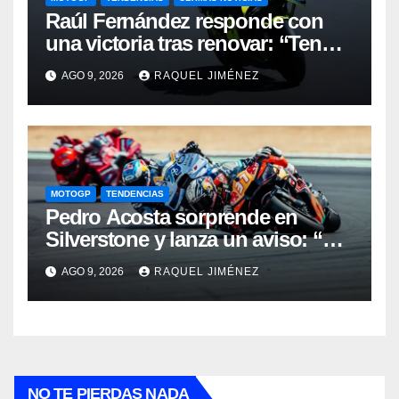
Raúl Fernández responde con
una victoria tras renovar: “Tengo
que quitarme una barrera mental
AGO 9, 2026
RAQUEL JIMÉNEZ
para verme realmente luchando
por el Mundial”
MOTOGP
TENDENCIAS
Pedro Acosta sorprende en
Silverstone y lanza un aviso: “No
estamos tan lejos del top 3 del
AGO 9, 2026
RAQUEL JIMÉNEZ
campeonato”
NO TE PIERDAS NADA