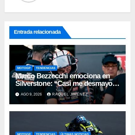
Entrada relacionada
MOTOGP
TENDENCIAS
Marco Bezzecchi emociona en
Silverstone: “Casi me desmayo,
pero este podio vale muchísimo”
AGO 9, 2026
RAQUEL JIMÉNEZ
MOTOGP
TENDENCIAS
ÚLTIMAS NOTICIAS