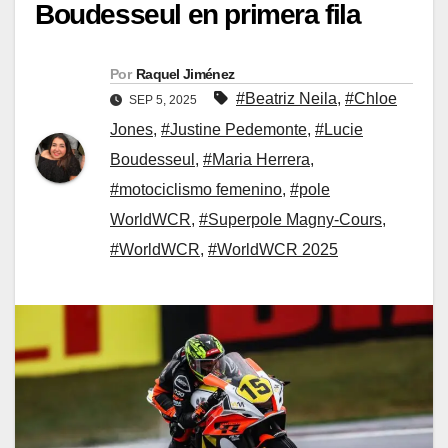
Boudesseul en primera fila
Por
Raquel Jiménez
#Beatriz Neila
,
#Chloe
SEP 5, 2025
Jones
,
#Justine Pedemonte
,
#Lucie
Boudesseul
,
#Maria Herrera
,
#motociclismo femenino
,
#pole
WorldWCR
,
#Superpole Magny-Cours
,
#WorldWCR
,
#WorldWCR 2025