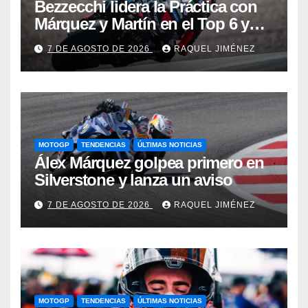
Bezzecchi lidera la Práctica con
Márquez y Martín en el Top 6 y
Bagnaia se complica la
7 DE AGOSTO DE 2026
RAQUEL JIMÉNEZ
clasificación
MOTOGP
TENDENCIAS
ÚLTIMAS NOTICIAS
Álex Márquez golpea primero en
Silverstone y lanza un aviso
7 DE AGOSTO DE 2026
RAQUEL JIMÉNEZ
MOTOGP
TENDENCIAS
ÚLTIMAS NOTICIAS