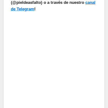
(@pieldeasfalto) o a través de nuestro
canal
de Telegram
!
¡Las Noticias Vuelan!
Suscríbete a nuestra Newsletter
para recibir todas las novedades.
Tu Email
Email