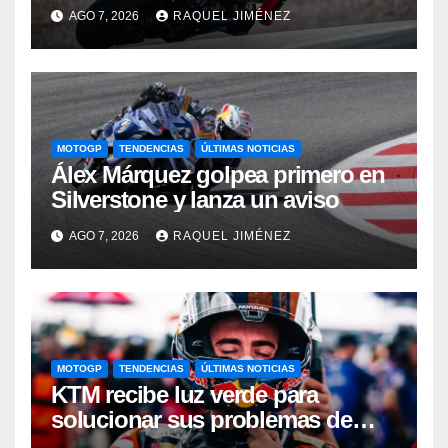
Bagnaia se complica la
AGO 7, 2026
RAQUEL JIMÉNEZ
clasificación
MOTOGP
TENDENCIAS
ÚLTIMAS NOTICIAS
Álex Márquez golpea primero en
Silverstone y lanza un aviso
AGO 7, 2026
RAQUEL JIMÉNEZ
MOTOGP
TENDENCIAS
ÚLTIMAS NOTICIAS
KTM recibe luz verde para
solucionar sus problemas de
motor: una gran noticia para