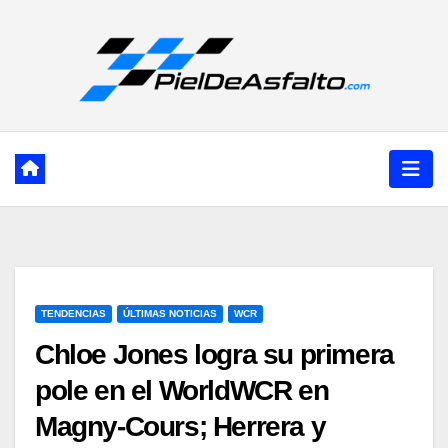
Ir
al
contenido
TENDENCIAS
ÚLTIMAS NOTICIAS
WCR
Chloe Jones logra su primera
pole en el WorldWCR en
Magny-Cours; Herrera y