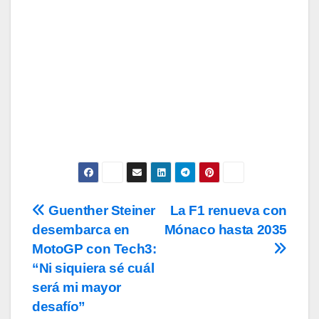
Subscribe
Acepto los
términos y condiciones
de
uso, así como la
política de
privacidad
y la de
cookies
.
Guenther Steiner
La F1 renueva con
Navegación
desembarca en
Mónaco hasta 2035
de
MotoGP con Tech3:
entradas
“Ni siquiera sé cuál
será mi mayor
desafío”