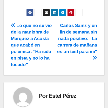
Lo que no se vio
Carlos Sainz y un
Navegación
de la maniobra de
fin de semana sin
de
Márquez a Acosta
nada positivo: “La
entradas
que acabó en
carrera de mañana
polémica: “Ha sido
es un test para mi”
en pista y no lo ha
tocado”
Por
Estel Pérez