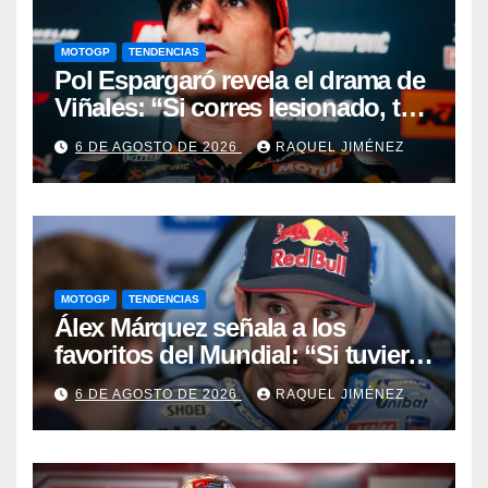
MOTOGP
TENDENCIAS
Pol Espargaró revela el drama de
Viñales: “Si corres lesionado, te
juzgan; si no corres,
6 DE AGOSTO DE 2026
RAQUEL JIMÉNEZ
desapareces”
MOTOGP
TENDENCIAS
Álex Márquez señala a los
favoritos del Mundial: “Si tuviera
que apostar mi dinero, ya sabéis
6 DE AGOSTO DE 2026
RAQUEL JIMÉNEZ
por quién sería”