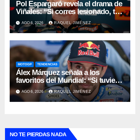
Pol Espargaró revela el drama de
Viñales: “Si corres lesionado, te
juzgan; si no corres,
AGO 6, 2026
RAQUEL JIMÉNEZ
desapareces”
MOTOGP
TENDENCIAS
Álex Márquez señala a los
favoritos del Mundial: “Si tuviera
que apostar mi dinero, ya sabéis
AGO 6, 2026
RAQUEL JIMÉNEZ
por quién sería”
NO TE PIERDAS NADA