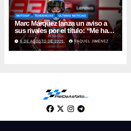
MOTOGP
TENDENCIAS
ÚLTIMAS NOTICIAS
Marc Márquez lanza un aviso a
sus rivales por el título: “Me han
dado una segunda oportunidad”
6 DE AGOSTO DE 2026
RAQUEL JIMÉNEZ