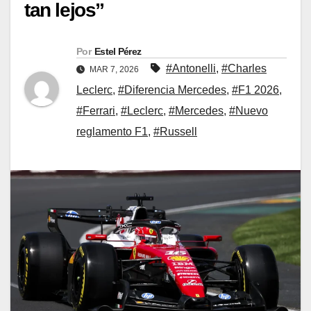
tan lejos”
Por
Estel Pérez
#Antonelli
,
#Charles
MAR 7, 2026
Leclerc
,
#Diferencia Mercedes
,
#F1 2026
,
#Ferrari
,
#Leclerc
,
#Mercedes
,
#Nuevo
reglamento F1
,
#Russell