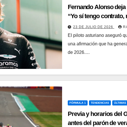
Fernando Alonso deja 
“Yo sí tengo contrato
23 DE JULIO DE 2026
R
El piloto asturiano aseguró q
una afirmación que ha genera
de 2026.…
FÓRMULA 1
TENDENCIAS
ÚLTIMAS
Previa y horarios del 
antes del parón de ve