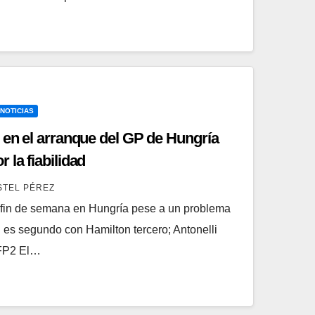
 NOTICIAS
 en el arranque del GP de Hungría
 la fiabilidad
STEL PÉREZ
 fin de semana en Hungría pese a un problema
en es segundo con Hamilton tercero; Antonelli
 FP2 El…