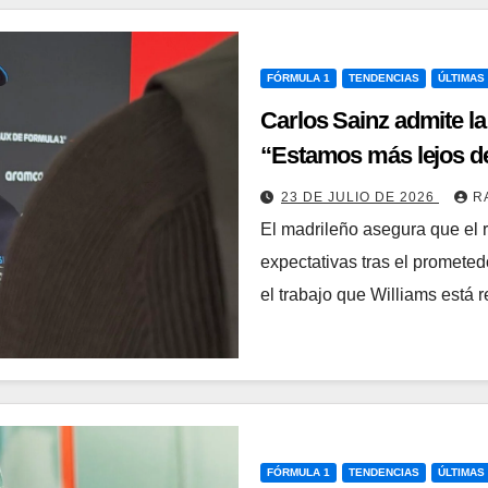
FÓRMULA 1
TENDENCIAS
ÚLTIMAS
Carlos Sainz admite la
“Estamos más lejos d
23 DE JULIO DE 2026
R
El madrileño asegura que el 
expectativas tras el prometed
el trabajo que Williams está
FÓRMULA 1
TENDENCIAS
ÚLTIMAS