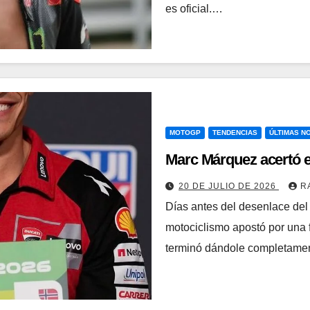
es oficial.…
MOTOGP
TENDENCIAS
ÚLTIMAS NO
Marc Márquez acertó e
20 DE JULIO DE 2026
R
Días antes del desenlace de
motociclismo apostó por una f
terminó dándole completamen