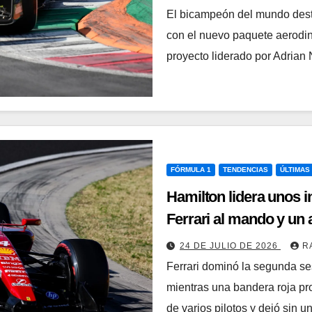
El bicampeón del mundo desta
con el nuevo paquete aerodin
proyecto liderado por Adria
FÓRMULA 1
TENDENCIAS
ÚLTIMAS
Hamilton lidera unos i
Ferrari al mando y un 
condiciona la sesión
24 DE JULIO DE 2026
R
Ferrari dominó la segunda s
mientras una bandera roja pro
de varios pilotos y dejó sin 