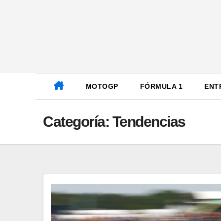
Ir
al
contenido
MOTOGP
FÓRMULA 1
ENT
Categoría:
Tendencias