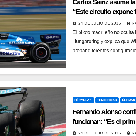
Carlos Sainz asume la 
“Este circuito expone 
24 DE JULIO DE 2026
R
El piloto madrileño no oculta 
Hungaroring y explica que Wil
probar diferentes configurac
FÓRMULA 1
TENDENCIAS
ÚLTIMAS
Fernando Alonso confi
funcionan: “Es el pri
24 DE JULIO DE 2026
R