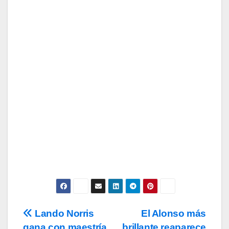
Suscríbete a nuestra Newsletter
para recibir todas las novedades.
Tu Email
Email
Subscribe
Acepto los
términos y condiciones
de
uso, así como la
política de
privacidad
y la de
cookies
.
Lando Norris
El Alonso más
Navegación
gana con maestría
brillante reaparece