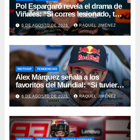
Pol Espargaró revela el drama de
Viñales: “Si corres lesionado, te
juzgan; si no corres,
6 DE AGOSTO DE 2026
RAQUEL JIMÉNEZ
desapareces”
MOTOGP
TENDENCIAS
Álex Márquez señala a los
favoritos del Mundial: “Si tuviera
que apostar mi dinero, ya sabéis
6 DE AGOSTO DE 2026
RAQUEL JIMÉNEZ
por quién sería”
MOTOGP
TENDENCIAS
ÚLTIMAS NOTICIAS