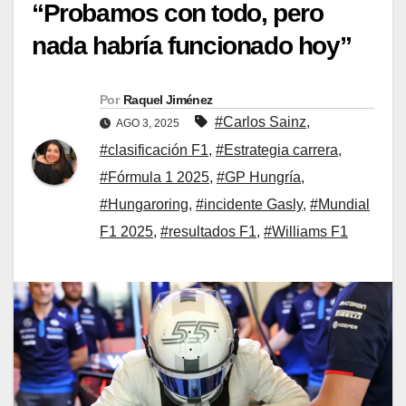
“Probamos con todo, pero
nada habría funcionado hoy”
Por
Raquel Jiménez
#Carlos Sainz
,
AGO 3, 2025
#clasificación F1
,
#Estrategia carrera
,
#Fórmula 1 2025
,
#GP Hungría
,
#Hungaroring
,
#incidente Gasly
,
#Mundial
F1 2025
,
#resultados F1
,
#Williams F1