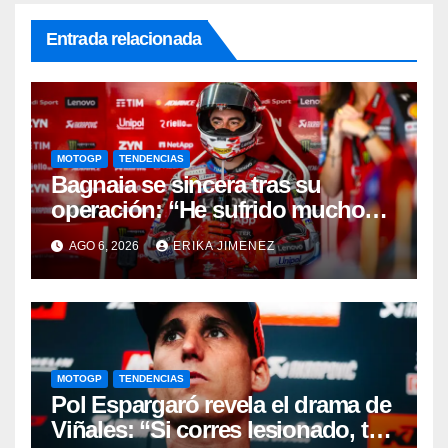
Entrada relacionada
MOTOGP
TENDENCIAS
Bagnaia se sincera tras su
operación: “He sufrido mucho
durante el último año y medio”
AGO 6, 2026
ERIKA JIMENEZ
MOTOGP
TENDENCIAS
Pol Espargaró revela el drama de
Viñales: “Si corres lesionado, te