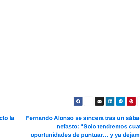
estra Newsletter para recibir todas las
novedades.
Subscribe
s y condiciones
de uso, así como la
política de
ookies
.
cto la
Fernando Alonso se sincera tras un sáb
nefasto: “Solo tendremos cua
oportunidades de puntuar… y ya deja