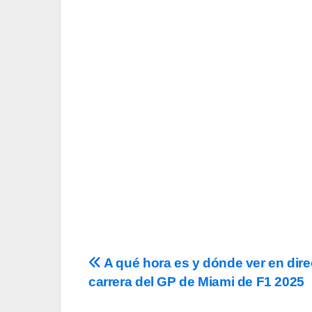
Suscríbete a nu
Tu Email
Email
Acepto los
término
privacidad
y la de
c
Navegación
A qué hora es y dónde ver en dire
carrera del GP de Miami de F1 2025
de