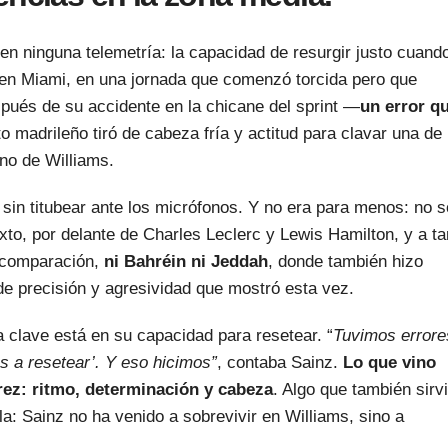
en ninguna telemetría: la capacidad de resurgir justo cuand
en Miami, en una jornada que comenzó torcida pero que
espués de su accidente en la chicane del sprint —
un error q
to madrileño tiró de cabeza fría y actitud para clavar una de
no de Williams.
 sin titubear ante los micrófonos. Y no era para menos: no s
xto, por delante de Charles Leclerc y Lewis Hamilton, y a ta
a comparación,
ni Bahréin ni Jeddah
, donde también hizo
 de precisión y agresividad que mostró esta vez.
a clave está en su capacidad para resetear. “
Tuvimos errore
os a resetear’. Y eso hicimos”
, contaba Sainz.
Lo que vino
ez: ritmo, determinación y cabeza
. Algo que también sirv
lla: Sainz no ha venido a sobrevivir en Williams, sino a