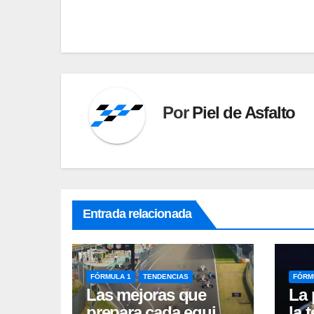
entradas
Por
Piel de Asfalto
Entrada relacionada
FÓRMULA 1
TENDENCIAS
FÓRM
Las mejoras que
La 
prepara cada equipo
la 