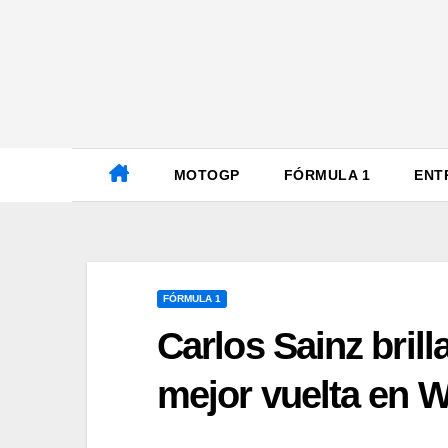
Ir
al
contenido
MOTOGP
FÓRMULA 1
ENT
FÓRMULA 1
Carlos Sainz brill
mejor vuelta en W