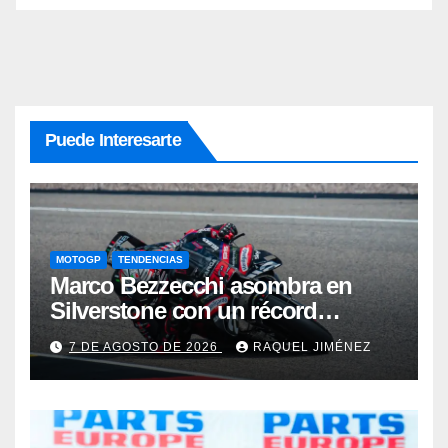
Puede Interesarte
MOTOGP
TENDENCIAS
Marco Bezzecchi asombra en
Silverstone con un récord
histórico pese a correr lesionado:
7 DE AGOSTO DE 2026
RAQUEL JIMÉNEZ
“No esperaba para nada este
tiempo”