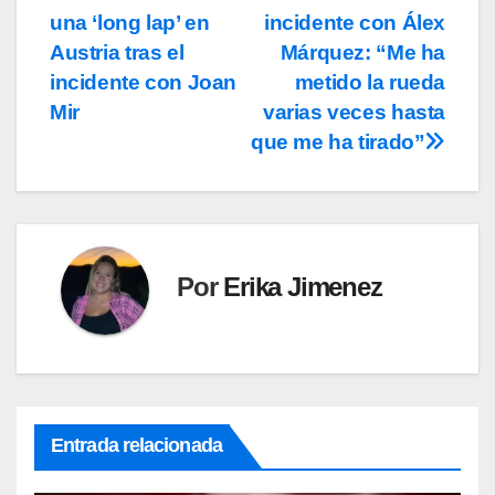
de
una ‘long lap’ en
incidente con Álex
entradas
Austria tras el
Márquez: “Me ha
incidente con Joan
metido la rueda
Mir
varias veces hasta
que me ha tirado”
Por
Erika Jimenez
Entrada relacionada