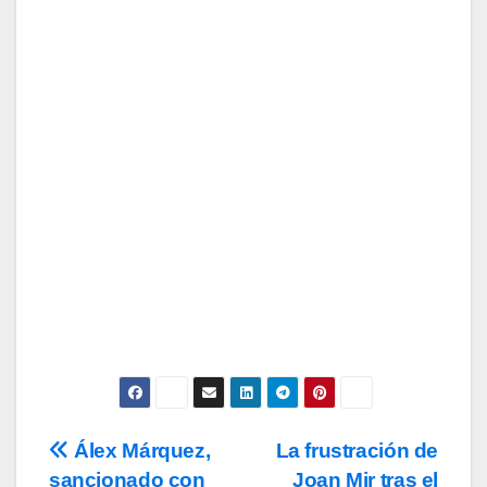
Suscríbete a nuestra Newsletter
para recibir todas las novedades.
Tu Email
Email
Subscribe
Acepto los
términos y condiciones
de
uso, así como la
política de
privacidad
y la de
cookies
.
Álex Márquez,
La frustración de
Navegación
sancionado con
Joan Mir tras el