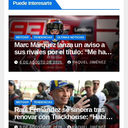
Puede Interesarte
MOTOGP
TENDENCIAS
ÚLTIMAS NOTICIAS
Marc Márquez lanza un aviso a
sus rivales por el título: “Me han
dado una segunda oportunidad”
6 DE AGOSTO DE 2026
RAQUEL JIMÉNEZ
MOTOGP
TENDENCIAS
Raúl Fernández se sincera tras
renovar con Trackhouse: “Había
carreras en las que no gestioné
6 DE AGOSTO DE 2026
RAQUEL JIMÉNEZ