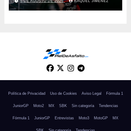
6 DE AGOSTO DE 2026
RAQUEL JIMÉNEZ
título hasta el final”
Política de Privacidad
Uso de Cookies
Aviso Legal
Fórmula 1
JuniorGP
Moto2
MX
SBK
Sin categoría
Tendencias
Fórmula 1
JuniorGP
Entrevistas
Moto3
MotoGP
MX
SBK
Sin categoría
Tendencias