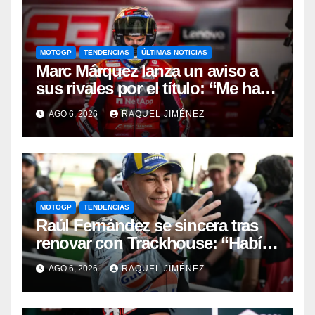
MOTOGP
TENDENCIAS
ÚLTIMAS NOTICIAS
Marc Márquez lanza un aviso a
sus rivales por el título: “Me han
dado una segunda oportunidad”
AGO 6, 2026
RAQUEL JIMÉNEZ
MOTOGP
TENDENCIAS
Raúl Fernández se sincera tras
renovar con Trackhouse: “Había
carreras en las que no gestioné
AGO 6, 2026
RAQUEL JIMÉNEZ
bien la situación”