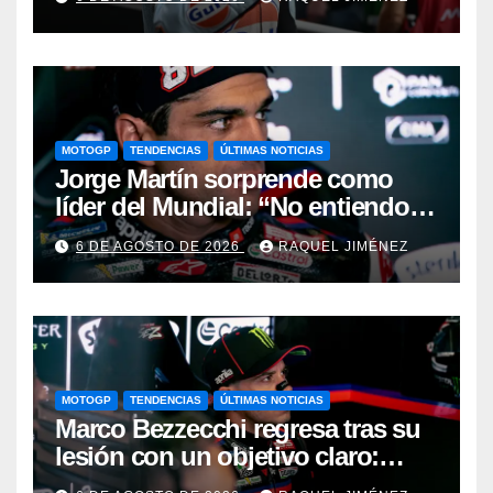
bien la situación”
MOTOGP
TENDENCIAS
ÚLTIMAS NOTICIAS
Jorge Martín sorprende como
líder del Mundial: “No entiendo
cómo sigo primero… pero quiero
6 DE AGOSTO DE 2026
RAQUEL JIMÉNEZ
llegar líder hasta el final”
MOTOGP
TENDENCIAS
ÚLTIMAS NOTICIAS
Marco Bezzecchi regresa tras su
lesión con un objetivo claro:
“Quiero seguir luchando por el