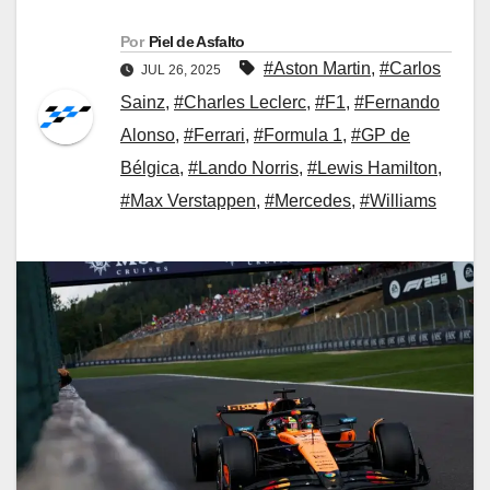
Por
Piel de Asfalto
#Aston Martin
,
#Carlos
JUL 26, 2025
Sainz
,
#Charles Leclerc
,
#F1
,
#Fernando
Alonso
,
#Ferrari
,
#Formula 1
,
#GP de
Bélgica
,
#Lando Norris
,
#Lewis Hamilton
,
#Max Verstappen
,
#Mercedes
,
#Williams