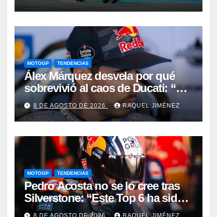
clavícula
MOTOGP
TENDENCIAS
Álex Márquez desvela por qué
sobrevivió al caos de Ducati: “No
sé cómo acabé siendo el mejor”
8 DE AGOSTO DE 2026
RAQUEL JIMÉNEZ
MOTOGP
TENDENCIAS
Pedro Acosta no se lo cree tras
Silverstone: “Este Top 6 ha sido
una sorpresa”
8 DE AGOSTO DE 2026
RAQUEL JIMÉNEZ