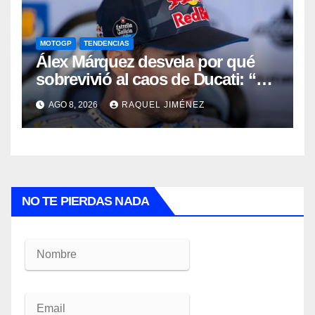
MOTOGP
TENDENCIAS
Álex Márquez desvela por qué
sobrevivió al caos de Ducati: “No
sé cómo acabé siendo el mejor”
AGO 8, 2026
RAQUEL JIMÉNEZ
NO TE PIERDAS NADA