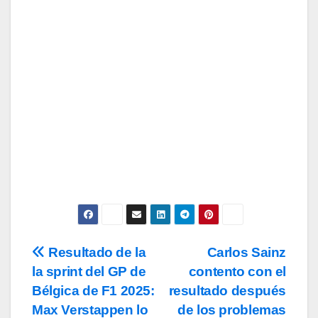
Tu Email
Email
Subscribe
Acepto los
términos y condiciones
de
uso, así como la
política de
privacidad
y la de
cookies
.
Resultado de la
Carlos Sainz
Navegación
la sprint del GP de
contento con el
de
Bélgica de F1 2025:
resultado después
entradas
Max Verstappen lo
de los problemas