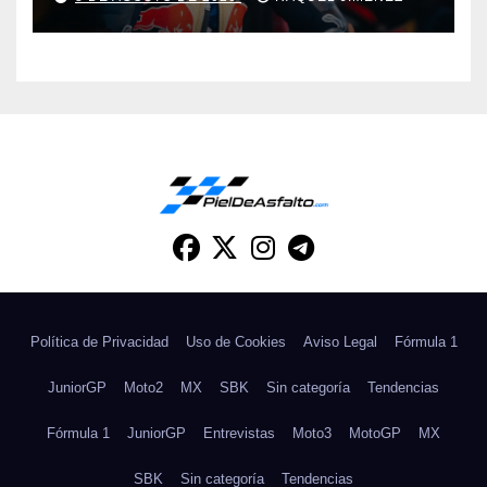
Política de Privacidad
Uso de Cookies
Aviso Legal
Fórmula 1
JuniorGP
Moto2
MX
SBK
Sin categoría
Tendencias
Fórmula 1
JuniorGP
Entrevistas
Moto3
MotoGP
MX
SBK
Sin categoría
Tendencias